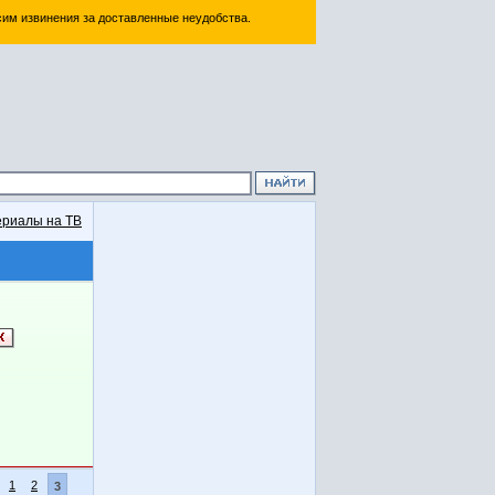
им извинения за доставленные неудобства.
риалы на ТВ
1
2
3