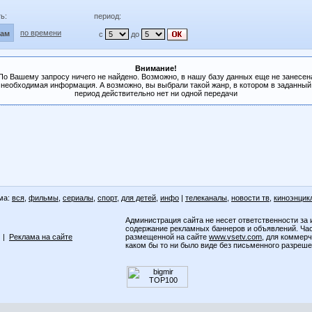
ь:
период:
по времени
лам
с
до
Внимание!
По Вашему запросу ничего не найдено. Возможно, в нашу базу данных еще не занесен
необходимая информация. А возможно, вы выбрали такой жанр, в котором в заданный
период действительно нет ни одной передачи
ма:
вся
,
фильмы
,
сериалы
,
спорт
,
для детей
,
инфо
|
телеканалы
,
новости тв
,
киноэнцик
Администрация сайта не несет ответственности за 
содержание рекламных баннеров и объявлений. Ча
|
Реклама на сайте
размещенной на сайте
www.vsetv.com
, для коммер
каком бы то ни было виде без письменного разреш