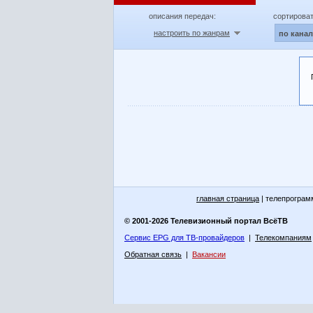
описания передач:
сортироват
настроить по жанрам
по кана
главная страница
| телепрограм
© 2001-2026 Телевизионный портал ВсёТВ
Сервис EPG для ТВ-провайдеров
|
Телекомпаниям
Обратная связь
|
Вакансии