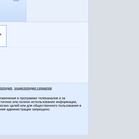
а
лопедия
,
энциклопедия сериалов
изменения в программе телеканалов и за
стичное или полное использование информации,
ческих целей или для общественного пользования в
ения администрации запрещено.