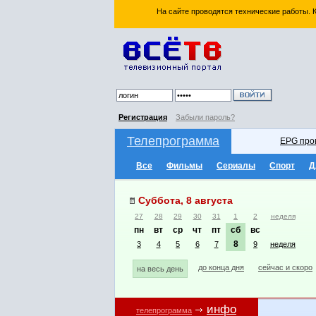
На сайте проводятся технические работы.
Регистрация
Забыли пароль?
Телепрограмма
EPG про
Все
Фильмы
Сериалы
Спорт
Д
Суббота, 8 августа
27
28
29
30
31
1
2
неделя
пн
вт
ср
чт
пт
сб
вс
8
3
4
5
6
7
9
неделя
до конца дня
сейчас и скоро
на весь день
инфо
телепрограмма