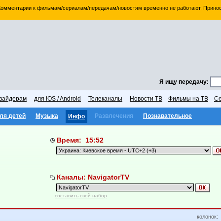
 Комментарии к фильмам/сериалам/передачам/новостям временно не работают. Принос
Я ищу передачу:
вайдерам
для iOS / Android
Телеканалы
Новости ТВ
Фильмы на ТВ
Се
ля детей
Музыка
Развлечения
Познавательное
Инфо
Время: 15:52
Каналы: NavigatorTV
составить свой набор
колонок: