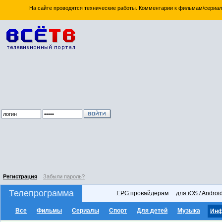
На сайте проводятся технические работы. Комментарии к фильмам/сериал
Регистрация
Забыли пароль?
Телепрограмма
EPG провайдерам
для iOS / Androi
Все
Фильмы
Сериалы
Спорт
Для детей
Музыка
Ин