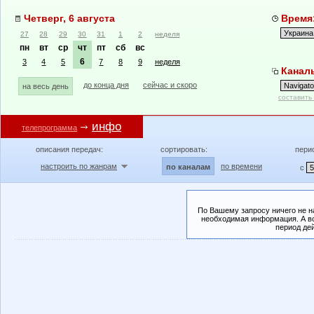
Четверг, 6 августа
Время:
27
28
29
30
31
1
2
неделя
пн
вт
ср
чт
пт
сб
вс
6
3
4
5
7
8
9
неделя
Каналы
до конца дня
сейчас и скоро
на весь день
составить
инфо
телепрограмма
описания передач:
сортировать:
пери
настроить по жанрам
по времени
по каналам
с
По Вашему запросу ничего не н
необходимая информация. А во
период де