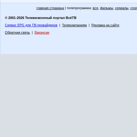
главная страница
| телепрограмма:
вся
,
фильмы
,
сериалы
,
спо
© 2001-2026 Телевизионный портал ВсёТВ
Сервис EPG для ТВ-провайдеров
|
Телекомпаниям
|
Реклама на сайте
Обратная связь
|
Вакансии