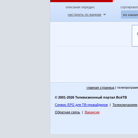
описания передач:
сортироват
настроить по жанрам
по кана
главная страница
| телепрограм
© 2001-2026 Телевизионный портал ВсёТВ
Сервис EPG для ТВ-провайдеров
|
Телекомпаниям
Обратная связь
|
Вакансии