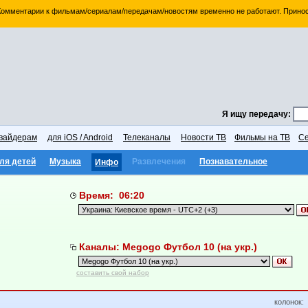
 Комментарии к фильмам/сериалам/передачам/новостям временно не работают. Принос
Я ищу передачу:
вайдерам
для iOS / Android
Телеканалы
Новости ТВ
Фильмы на ТВ
Се
ля детей
Музыка
Развлечения
Познавательное
Инфо
Время: 06:20
Каналы: Megogo Футбол 10 (на укр.)
составить свой набор
колонок: