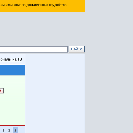
им извинения за доставленные неудобства.
риалы на ТВ
1
2
3