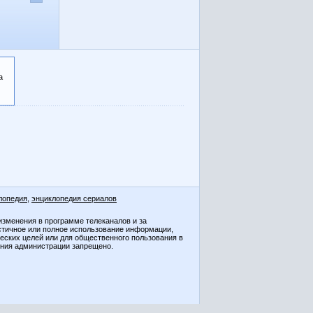
а
лопедия
,
энциклопедия сериалов
изменения в программе телеканалов и за
стичное или полное использование информации,
ческих целей или для общественного пользования в
ения администрации запрещено.