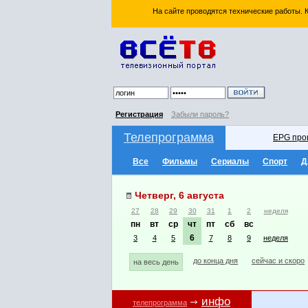
На сайте проводятся технические работы.
Регистрация
Забыли пароль?
Телепрограмма
EPG про
Все
Фильмы
Сериалы
Спорт
Д
Четверг, 6 августа
27
28
29
30
31
1
2
неделя
пн
вт
ср
чт
пт
сб
вс
6
3
4
5
7
8
9
неделя
до конца дня
сейчас и скоро
на весь день
инфо
телепрограмма