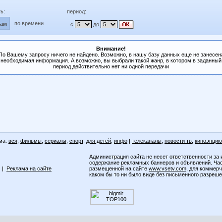
ь:
период:
по времени
лам
с
до
Внимание!
По Вашему запросу ничего не найдено. Возможно, в нашу базу данных еще не занесен
необходимая информация. А возможно, вы выбрали такой жанр, в котором в заданный
период действительно нет ни одной передачи
ма:
вся
,
фильмы
,
сериалы
,
спорт
,
для детей
,
инфо
|
телеканалы
,
новости тв
,
киноэнцик
Администрация сайта не несет ответственности за 
содержание рекламных баннеров и объявлений. Ча
|
Реклама на сайте
размещенной на сайте
www.vsetv.com
, для коммер
каком бы то ни было виде без письменного разреш