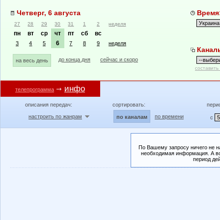
Четверг, 6 августа
Время:
27
28
29
30
31
1
2
неделя
пн
вт
ср
чт
пт
сб
вс
6
3
4
5
7
8
9
неделя
Канал
до конца дня
сейчас и скоро
на весь день
составить
инфо
телепрограмма
описания передач:
сортировать:
пери
настроить по жанрам
по времени
по каналам
с
По Вашему запросу ничего не н
необходимая информация. А во
период де