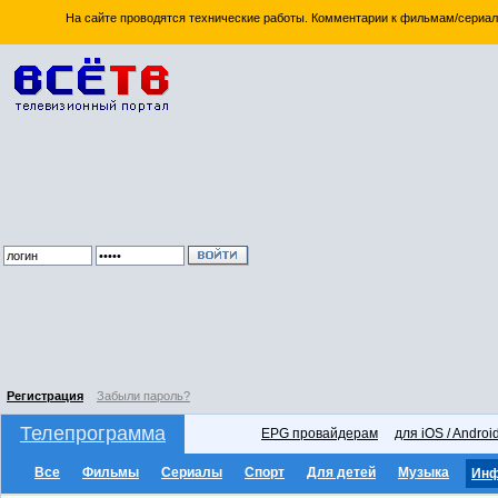
На сайте проводятся технические работы. Комментарии к фильмам/сериал
Регистрация
Забыли пароль?
Телепрограмма
EPG провайдерам
для iOS / Androi
Все
Фильмы
Сериалы
Спорт
Для детей
Музыка
Ин