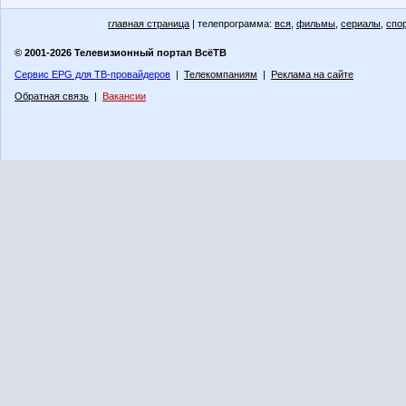
главная страница
| телепрограмма:
вся
,
фильмы
,
сериалы
,
спо
© 2001-2026 Телевизионный портал ВсёТВ
Сервис EPG для ТВ-провайдеров
|
Телекомпаниям
|
Реклама на сайте
Обратная связь
|
Вакансии