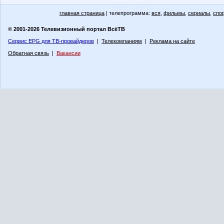
главная страница
| телепрограмма:
вся
,
фильмы
,
сериалы
,
спо
© 2001-2026 Телевизионный портал ВсёТВ
Сервис EPG для ТВ-провайдеров
|
Телекомпаниям
|
Реклама на сайте
Обратная связь
|
Вакансии