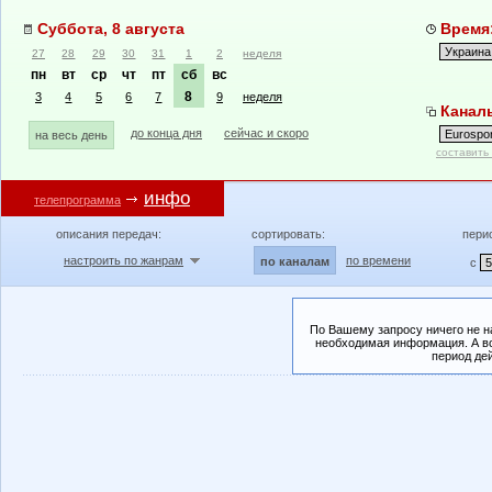
Суббота, 8 августа
Время:
27
28
29
30
31
1
2
неделя
пн
вт
ср
чт
пт
сб
вс
8
3
4
5
6
7
9
неделя
Каналы
до конца дня
сейчас и скоро
на весь день
составить
инфо
телепрограмма
описания передач:
сортировать:
пери
настроить по жанрам
по времени
по каналам
с
По Вашему запросу ничего не н
необходимая информация. А во
период де