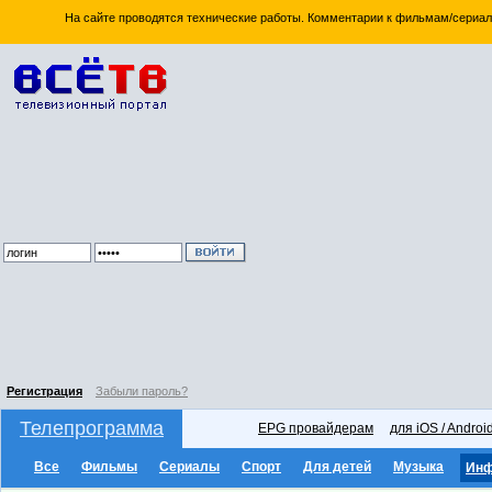
На сайте проводятся технические работы. Комментарии к фильмам/сериал
Регистрация
Забыли пароль?
Телепрограмма
EPG провайдерам
для iOS / Androi
Все
Фильмы
Сериалы
Спорт
Для детей
Музыка
Ин