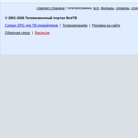
главная страница
| телепрограмма:
вся
,
фильмы
,
сериалы
,
спо
© 2001-2026 Телевизионный портал ВсёТВ
Сервис EPG для ТВ-провайдеров
|
Телекомпаниям
|
Реклама на сайте
Обратная связь
|
Вакансии