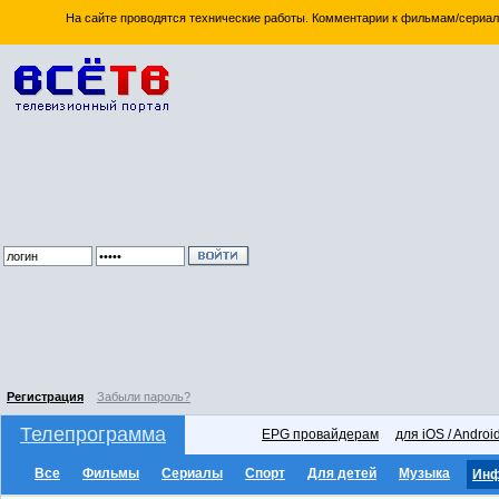
На сайте проводятся технические работы. Комментарии к фильмам/сериал
Регистрация
Забыли пароль?
Телепрограмма
EPG провайдерам
для iOS / Androi
Все
Фильмы
Сериалы
Спорт
Для детей
Музыка
Ин