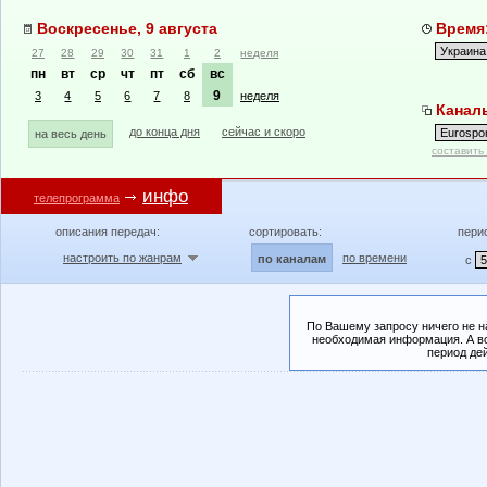
Воскресенье, 9 августа
Время:
27
28
29
30
31
1
2
неделя
пн
вт
ср
чт
пт
сб
вс
9
3
4
5
6
7
8
неделя
Каналы
до конца дня
сейчас и скоро
на весь день
составить
инфо
телепрограмма
описания передач:
сортировать:
пери
настроить по жанрам
по времени
по каналам
с
По Вашему запросу ничего не н
необходимая информация. А во
период де