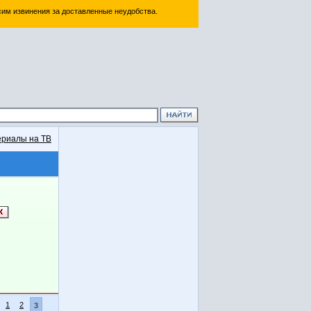
им извинения за доставленные неудобства.
риалы на ТВ
1
2
3