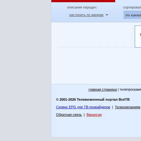
описания передач:
сортироват
настроить по жанрам
по кана
главная страница
| телепрограм
© 2001-2026 Телевизионный портал ВсёТВ
Сервис EPG для ТВ-провайдеров
|
Телекомпаниям
Обратная связь
|
Вакансии