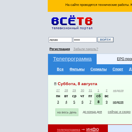
На сайте проводятся технические работы.
Регистрация
Забыли пароль?
Телепрограмма
EPG про
Все
Фильмы
Сериалы
Спорт
Д
Суббота, 8 августа
27
28
29
30
31
1
2
неделя
пн
вт
ср
чт
пт
сб
вс
8
3
4
5
6
7
9
неделя
до конца дня
сейчас и скоро
на весь день
инфо
телепрограмма