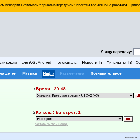
 Комментарии к фильмам/сериалам/передачам/новостям временно не работают. Принос
Я ищу передачу:
вайдерам
для iOS / Android
Телеканалы
Новости ТВ
Фильмы на ТВ
Се
ля детей
Музыка
Развлечения
Познавательное
Инфо
Время: 20:48
Каналы: Eurosport 1
составить свой набор
колонок: