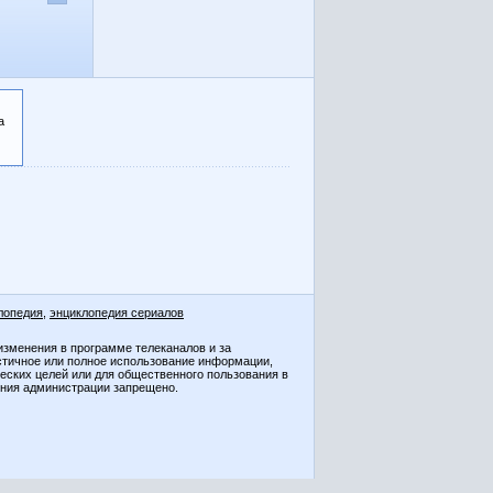
а
лопедия
,
энциклопедия сериалов
изменения в программе телеканалов и за
стичное или полное использование информации,
ческих целей или для общественного пользования в
ения администрации запрещено.