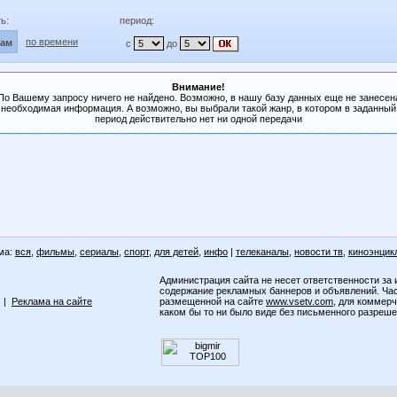
ь:
период:
по времени
лам
с
до
Внимание!
По Вашему запросу ничего не найдено. Возможно, в нашу базу данных еще не занесен
необходимая информация. А возможно, вы выбрали такой жанр, в котором в заданный
период действительно нет ни одной передачи
ма:
вся
,
фильмы
,
сериалы
,
спорт
,
для детей
,
инфо
|
телеканалы
,
новости тв
,
киноэнцик
Администрация сайта не несет ответственности за 
содержание рекламных баннеров и объявлений. Ча
|
Реклама на сайте
размещенной на сайте
www.vsetv.com
, для коммер
каком бы то ни было виде без письменного разреш