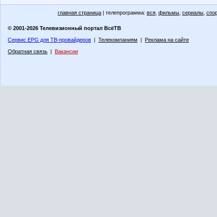
главная страница
| телепрограмма:
вся
,
фильмы
,
сериалы
,
спо
© 2001-2026 Телевизионный портал ВсёТВ
Сервис EPG для ТВ-провайдеров
|
Телекомпаниям
|
Реклама на сайте
Обратная связь
|
Вакансии