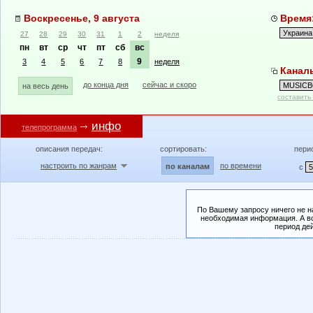
Воскресенье, 9 августа
Время:
27
28
29
30
31
1
2
неделя
пн
вт
ср
чт
пт
сб
вс
9
3
4
5
6
7
8
неделя
Канал
до конца дня
сейчас и скоро
на весь день
составить
инфо
телепрограмма
описания передач:
сортировать:
пери
настроить по жанрам
по времени
по каналам
с
По Вашему запросу ничего не н
необходимая информация. А во
период де