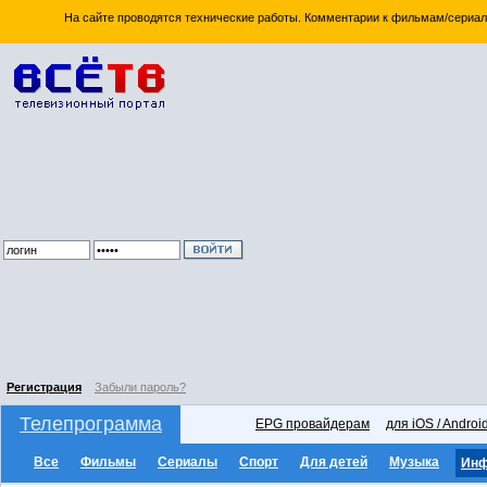
На сайте проводятся технические работы. Комментарии к фильмам/сериал
Регистрация
Забыли пароль?
Телепрограмма
EPG провайдерам
для iOS / Androi
Все
Фильмы
Сериалы
Спорт
Для детей
Музыка
Ин