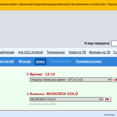
 Комментарии к фильмам/сериалам/передачам/новостям временно не работают. Принос
Я ищу передачу:
вайдерам
для iOS / Android
Телеканалы
Новости ТВ
Фильмы на ТВ
Се
ля детей
Музыка
Развлечения
Познавательное
Инфо
Время: 13:13
Каналы: MUSICBOX GOLD
составить свой набор
колонок: