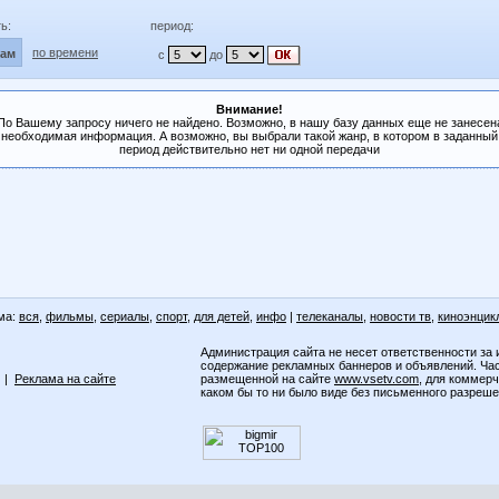
ь:
период:
по времени
лам
с
до
Внимание!
По Вашему запросу ничего не найдено. Возможно, в нашу базу данных еще не занесен
необходимая информация. А возможно, вы выбрали такой жанр, в котором в заданный
период действительно нет ни одной передачи
ма:
вся
,
фильмы
,
сериалы
,
спорт
,
для детей
,
инфо
|
телеканалы
,
новости тв
,
киноэнцик
Администрация сайта не несет ответственности за 
содержание рекламных баннеров и объявлений. Ча
|
Реклама на сайте
размещенной на сайте
www.vsetv.com
, для коммер
каком бы то ни было виде без письменного разреш