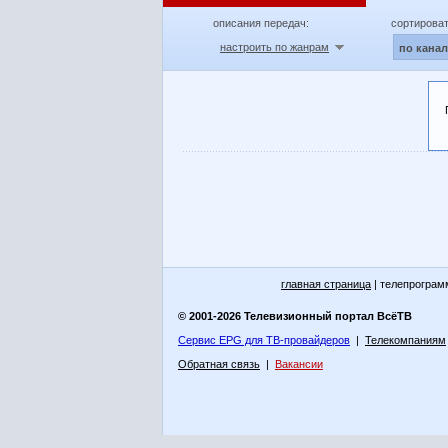
описания передач:
сортироват
настроить по жанрам
по кана
главная страница
| телепрограм
© 2001-2026 Телевизионный портал ВсёТВ
Сервис EPG для ТВ-провайдеров
|
Телекомпаниям
Обратная связь
|
Вакансии