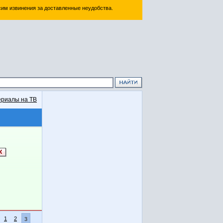
им извинения за доставленные неудобства.
риалы на ТВ
1
2
3