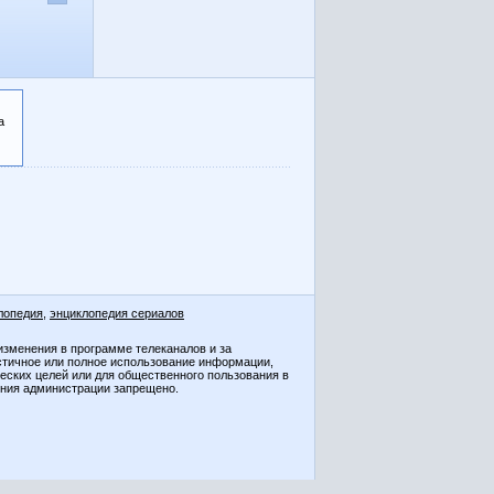
а
лопедия
,
энциклопедия сериалов
изменения в программе телеканалов и за
стичное или полное использование информации,
ческих целей или для общественного пользования в
ения администрации запрещено.