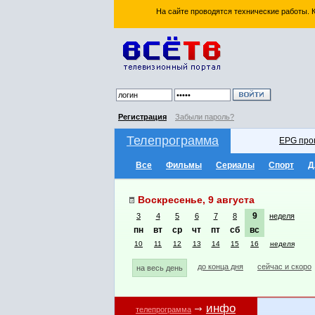
На сайте проводятся технические работы.
Регистрация
Забыли пароль?
Телепрограмма
EPG про
Все
Фильмы
Сериалы
Спорт
Д
Воскресенье, 9 августа
9
3
4
5
6
7
8
неделя
пн
вт
ср
чт
пт
сб
вс
10
11
12
13
14
15
16
неделя
до конца дня
сейчас и скоро
на весь день
инфо
телепрограмма