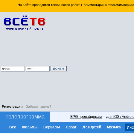
На сайте проводятся технические работы. Комментарии к фильмам/сериал
Регистрация
Забыли пароль?
Телепрограмма
EPG провайдерам
для iOS / Androi
Все
Фильмы
Сериалы
Спорт
Для детей
Музыка
Ин