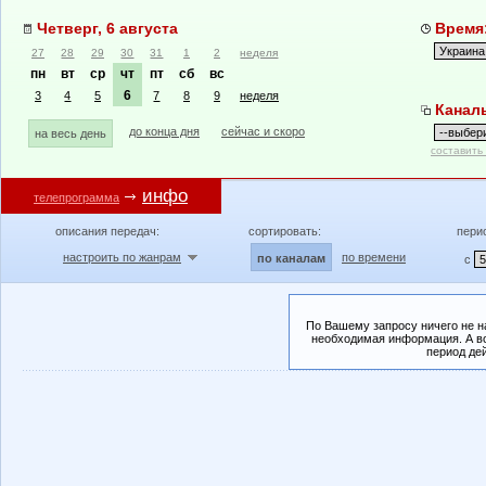
Четверг, 6 августа
Время:
27
28
29
30
31
1
2
неделя
пн
вт
ср
чт
пт
сб
вс
6
3
4
5
7
8
9
неделя
Канал
до конца дня
сейчас и скоро
на весь день
составить
инфо
телепрограмма
описания передач:
сортировать:
пери
настроить по жанрам
по времени
по каналам
с
По Вашему запросу ничего не н
необходимая информация. А во
период де