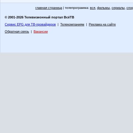
главная страница
| телепрограмма:
вся
,
фильмы
,
сериалы
,
спо
© 2001-2026 Телевизионный портал ВсёТВ
Сервис EPG для ТВ-провайдеров
|
Телекомпаниям
|
Реклама на сайте
Обратная связь
|
Вакансии