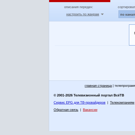
описания передач:
сортироват
настроить по жанрам
по кана
главная страница
| телепрограм
© 2001-2026 Телевизионный портал ВсёТВ
Сервис EPG для ТВ-провайдеров
|
Телекомпаниям
Обратная связь
|
Вакансии