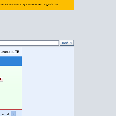
им извинения за доставленные неудобства.
риалы на ТВ
1
2
3