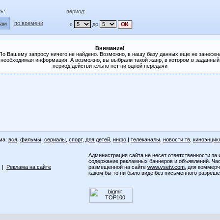
ь:
период:
по времени
лам
с
до
Внимание!
По Вашему запросу ничего не найдено. Возможно, в нашу базу данных еще не занесен
необходимая информация. А возможно, вы выбрали такой жанр, в котором в заданный
период действительно нет ни одной передачи
ма:
вся
,
фильмы
,
сериалы
,
спорт
,
для детей
,
инфо
|
телеканалы
,
новости тв
,
киноэнцик
Администрация сайта не несет ответственности за 
содержание рекламных баннеров и объявлений. Ча
|
Реклама на сайте
размещенной на сайте
www.vsetv.com
, для коммер
каком бы то ни было виде без письменного разреш