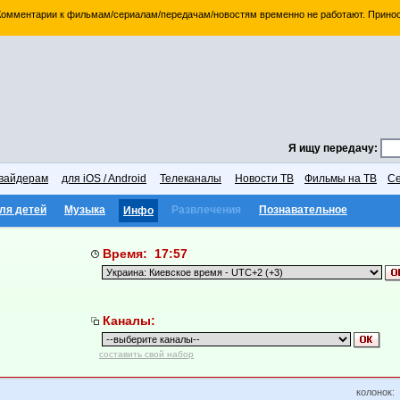
 Комментарии к фильмам/сериалам/передачам/новостям временно не работают. Принос
Я ищу передачу:
вайдерам
для iOS / Android
Телеканалы
Новости ТВ
Фильмы на ТВ
Се
ля детей
Музыка
Развлечения
Познавательное
Инфо
Время: 17:57
Каналы:
составить свой набор
колонок: