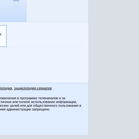
а
лопедия
,
энциклопедия сериалов
изменения в программе телеканалов и за
стичное или полное использование информации,
ческих целей или для общественного пользования в
ения администрации запрещено.