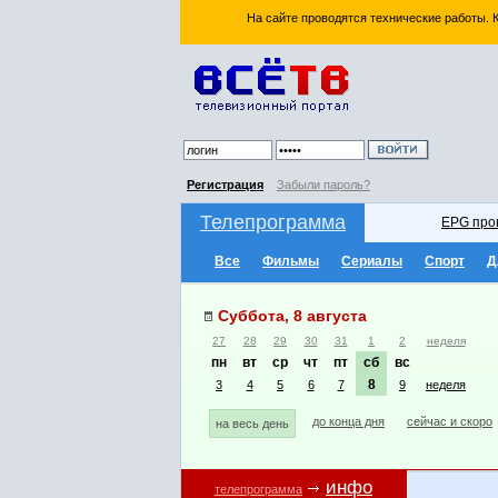
На сайте проводятся технические работы.
Регистрация
Забыли пароль?
Телепрограмма
EPG про
Все
Фильмы
Сериалы
Спорт
Д
Суббота, 8 августа
27
28
29
30
31
1
2
неделя
пн
вт
ср
чт
пт
сб
вс
8
3
4
5
6
7
9
неделя
до конца дня
сейчас и скоро
на весь день
инфо
телепрограмма