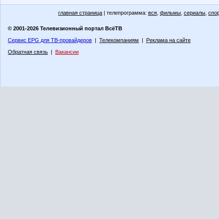
главная страница
| телепрограмма:
вся
,
фильмы
,
сериалы
,
спо
© 2001-2026 Телевизионный портал ВсёТВ
Сервис EPG для ТВ-провайдеров
|
Телекомпаниям
|
Реклама на сайте
Обратная связь
|
Вакансии