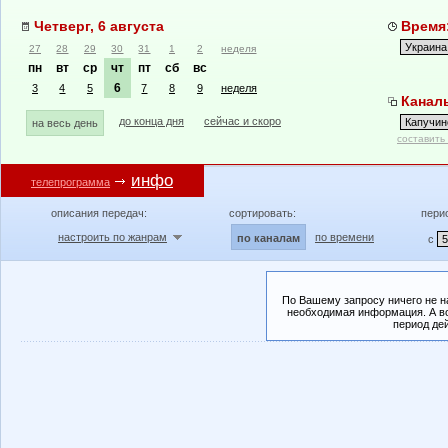
Четверг, 6 августа
Время:
27
28
29
30
31
1
2
неделя
пн
вт
ср
чт
пт
сб
вс
6
3
4
5
7
8
9
неделя
Каналы
до конца дня
сейчас и скоро
на весь день
составить
инфо
телепрограмма
описания передач:
сортировать:
пери
настроить по жанрам
по времени
по каналам
с
По Вашему запросу ничего не н
необходимая информация. А во
период де