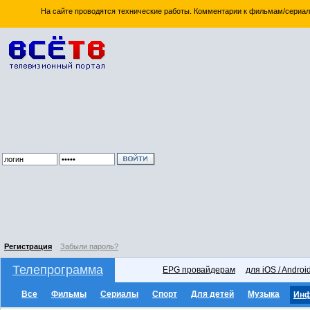
На сайте проводятся технические работы. Комментарии к фильмам/сериал
Регистрация
Забыли пароль?
Телепрограмма
EPG провайдерам
для iOS / Androi
Все
Фильмы
Сериалы
Спорт
Для детей
Музыка
Ин