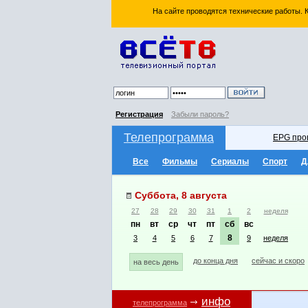
На сайте проводятся технические работы.
Регистрация
Забыли пароль?
Телепрограмма
EPG про
Все
Фильмы
Сериалы
Спорт
Д
Суббота, 8 августа
27
28
29
30
31
1
2
неделя
пн
вт
ср
чт
пт
сб
вс
8
3
4
5
6
7
9
неделя
до конца дня
сейчас и скоро
на весь день
инфо
телепрограмма