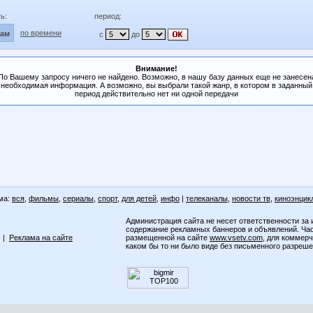
ь:
период:
по времени
лам
с
до
Внимание!
По Вашему запросу ничего не найдено. Возможно, в нашу базу данных еще не занесен
необходимая информация. А возможно, вы выбрали такой жанр, в котором в заданный
период действительно нет ни одной передачи
ма:
вся
,
фильмы
,
сериалы
,
спорт
,
для детей
,
инфо
|
телеканалы
,
новости тв
,
киноэнцик
Администрация сайта не несет ответственности за 
содержание рекламных баннеров и объявлений. Ча
|
Реклама на сайте
размещенной на сайте
www.vsetv.com
, для коммер
каком бы то ни было виде без письменного разреш