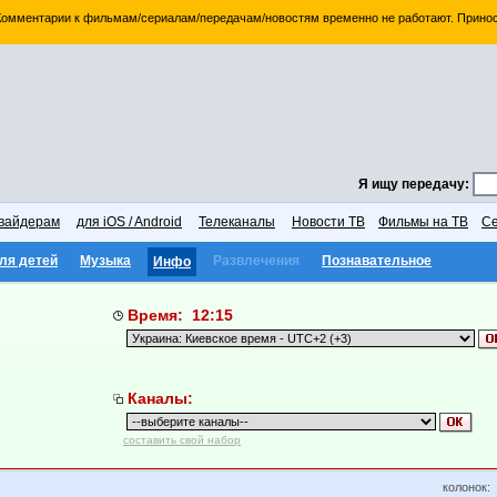
 Комментарии к фильмам/сериалам/передачам/новостям временно не работают. Принос
Я ищу передачу:
вайдерам
для iOS / Android
Телеканалы
Новости ТВ
Фильмы на ТВ
Се
ля детей
Музыка
Развлечения
Познавательное
Инфо
Время: 12:15
Каналы:
составить свой набор
колонок: