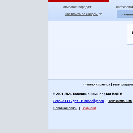
описания передач:
сортироват
настроить по жанрам
по кана
главная страница
| телепрограм
© 2001-2026 Телевизионный портал ВсёТВ
Сервис EPG для ТВ-провайдеров
|
Телекомпаниям
Обратная связь
|
Вакансии