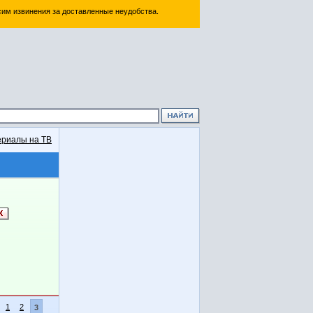
им извинения за доставленные неудобства.
риалы на ТВ
1
2
3