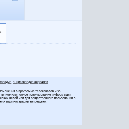
а
лопедия
,
энциклопедия сериалов
изменения в программе телеканалов и за
стичное или полное использование информации,
ческих целей или для общественного пользования в
ения администрации запрещено.