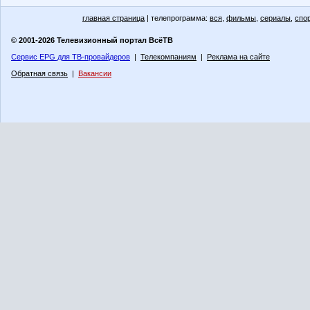
главная страница
| телепрограмма:
вся
,
фильмы
,
сериалы
,
спо
© 2001-2026 Телевизионный портал ВсёТВ
Сервис EPG для ТВ-провайдеров
|
Телекомпаниям
|
Реклама на сайте
Обратная связь
|
Вакансии