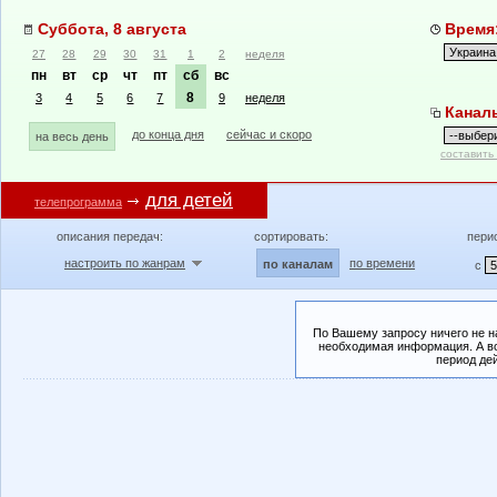
Суббота, 8 августа
Время:
27
28
29
30
31
1
2
неделя
пн
вт
ср
чт
пт
сб
вс
8
3
4
5
6
7
9
неделя
Канал
до конца дня
сейчас и скоро
на весь день
составить
для детей
телепрограмма
описания передач:
сортировать:
пери
настроить по жанрам
по времени
по каналам
с
По Вашему запросу ничего не н
необходимая информация. А во
период де