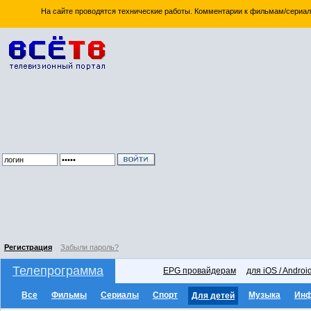
На сайте проводятся технические работы. Комментарии к фильмам/сериал
Регистрация
Забыли пароль?
Телепрограмма
EPG провайдерам
для iOS / Androi
Все
Фильмы
Сериалы
Спорт
Музыка
Ин
Для детей