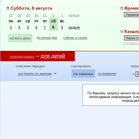
Суббота, 8 августа
Время:
27
28
29
30
31
1
2
неделя
пн
вт
ср
чт
пт
сб
вс
8
3
4
5
6
7
9
неделя
Каналы
до конца дня
сейчас и скоро
на весь день
составить
для детей
телепрограмма
описания передач:
сортировать:
пери
настроить по жанрам
по времени
по каналам
с
По Вашему запросу ничего не н
необходимая информация. А во
период де