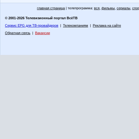
главная страница
| телепрограмма:
вся
,
фильмы
,
сериалы
,
спо
© 2001-2026 Телевизионный портал ВсёТВ
Сервис EPG для ТВ-провайдеров
|
Телекомпаниям
|
Реклама на сайте
Обратная связь
|
Вакансии