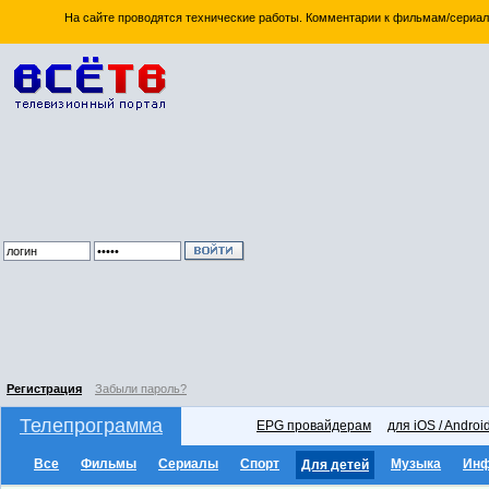
На сайте проводятся технические работы. Комментарии к фильмам/сериал
Регистрация
Забыли пароль?
Телепрограмма
EPG провайдерам
для iOS / Androi
Все
Фильмы
Сериалы
Спорт
Музыка
Ин
Для детей