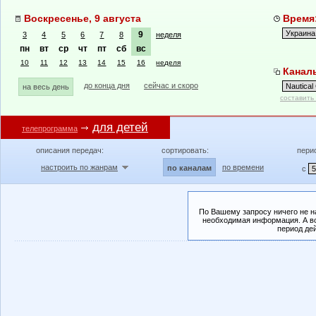
Воскресенье, 9 августа
Время:
9
3
4
5
6
7
8
неделя
пн
вт
ср
чт
пт
сб
вс
10
11
12
13
14
15
16
неделя
Каналы
до конца дня
сейчас и скоро
на весь день
составить
для детей
телепрограмма
описания передач:
сортировать:
пери
настроить по жанрам
по времени
по каналам
с
По Вашему запросу ничего не н
необходимая информация. А во
период де