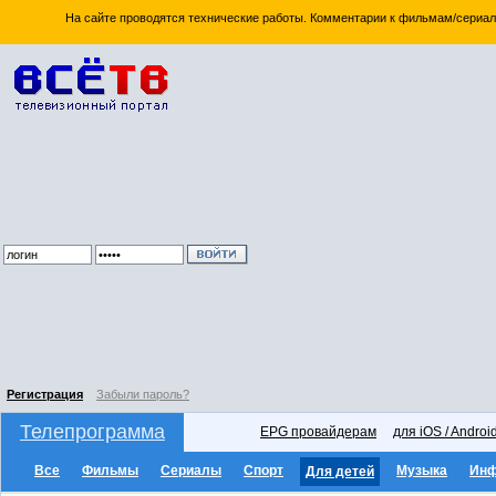
На сайте проводятся технические работы. Комментарии к фильмам/сериал
Регистрация
Забыли пароль?
Телепрограмма
EPG провайдерам
для iOS / Androi
Все
Фильмы
Сериалы
Спорт
Музыка
Ин
Для детей