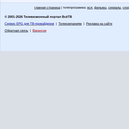
главная страница
| телепрограмма:
вся
,
фильмы
,
сериалы
,
спо
© 2001-2026 Телевизионный портал ВсёТВ
Сервис EPG для ТВ-провайдеров
|
Телекомпаниям
|
Реклама на сайте
Обратная связь
|
Вакансии