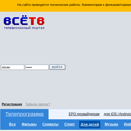
На сайте проводятся технические работы. Комментарии к фильмам/сериал
Регистрация
Забыли пароль?
Телепрограмма
EPG провайдерам
для iOS / Androi
Все
Фильмы
Сериалы
Спорт
Музыка
Ин
Для детей