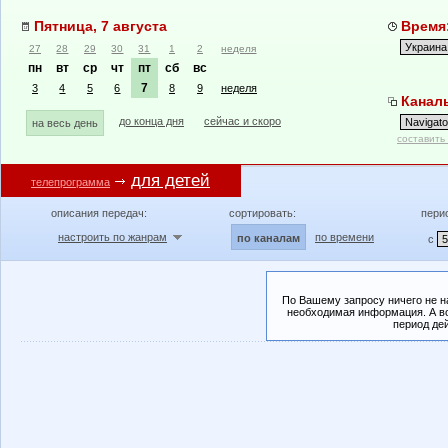
Пятница, 7 августа
Время:
27
28
29
30
31
1
2
неделя
пн
вт
ср
чт
пт
сб
вс
7
3
4
5
6
8
9
неделя
Каналы
до конца дня
сейчас и скоро
на весь день
составить
для детей
телепрограмма
описания передач:
сортировать:
пери
настроить по жанрам
по времени
по каналам
с
По Вашему запросу ничего не н
необходимая информация. А во
период де