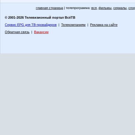
главная страница
| телепрограмма:
вся
,
фильмы
,
сериалы
,
спо
© 2001-2026 Телевизионный портал ВсёТВ
Сервис EPG для ТВ-провайдеров
|
Телекомпаниям
|
Реклама на сайте
Обратная связь
|
Вакансии