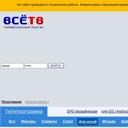
На сайте проводятся технические работы. Комментарии к фильмам/сериал
Регистрация
Забыли пароль?
Телепрограмма
EPG провайдерам
для iOS / Androi
Все
Фильмы
Сериалы
Спорт
Музыка
Ин
Для детей