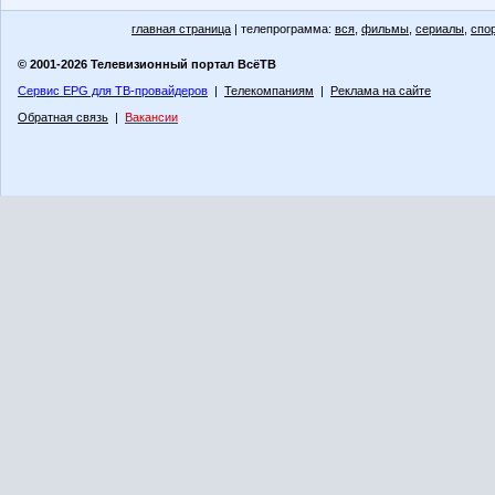
главная страница
| телепрограмма:
вся
,
фильмы
,
сериалы
,
спо
© 2001-2026 Телевизионный портал ВсёТВ
Сервис EPG для ТВ-провайдеров
|
Телекомпаниям
|
Реклама на сайте
Обратная связь
|
Вакансии