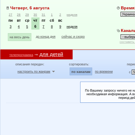
Четверг, 6 августа
Время:
27
28
29
30
31
1
2
неделя
пн
вт
ср
чт
пт
сб
вс
6
3
4
5
7
8
9
неделя
Канал
до конца дня
сейчас и скоро
на весь день
составить
для детей
телепрограмма
описания передач:
сортировать:
пери
настроить по жанрам
по времени
по каналам
с
По Вашему запросу ничего не н
необходимая информация. А во
период де