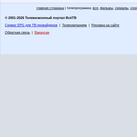
главная страница
| телепрограмма:
вся
,
фильмы
,
сериалы
,
спо
© 2001-2026 Телевизионный портал ВсёТВ
Сервис EPG для ТВ-провайдеров
|
Телекомпаниям
|
Реклама на сайте
Обратная связь
|
Вакансии