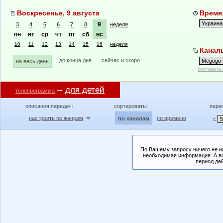
Воскресенье, 9 августа
Время:
9
3
4
5
6
7
8
неделя
пн
вт
ср
чт
пт
сб
вс
10
11
12
13
14
15
16
неделя
Каналы
до конца дня
сейчас и скоро
на весь день
составить
для детей
телепрограмма
описания передач:
сортировать:
пери
настроить по жанрам
по времени
по каналам
с
По Вашему запросу ничего не н
необходимая информация. А во
период де