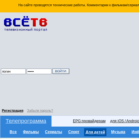
На сайте проводятся технические работы. Комментарии к фильмам/сериал
Регистрация
Забыли пароль?
Телепрограмма
EPG провайдерам
для iOS / Androi
Все
Фильмы
Сериалы
Спорт
Музыка
Ин
Для детей