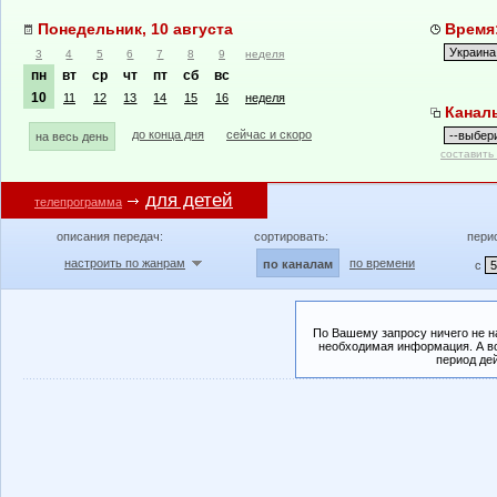
Понедельник, 10 августа
Время:
3
4
5
6
7
8
9
неделя
пн
вт
ср
чт
пт
сб
вс
10
11
12
13
14
15
16
неделя
Канал
до конца дня
сейчас и скоро
на весь день
составить
для детей
телепрограмма
описания передач:
сортировать:
пери
настроить по жанрам
по времени
по каналам
с
По Вашему запросу ничего не н
необходимая информация. А во
период де