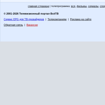
главная страница
| телепрограмма:
вся
,
фильмы
,
сериалы
,
спо
© 2001-2026 Телевизионный портал ВсёТВ
Сервис EPG для ТВ-провайдеров
|
Телекомпаниям
|
Реклама на сайте
Обратная связь
|
Вакансии