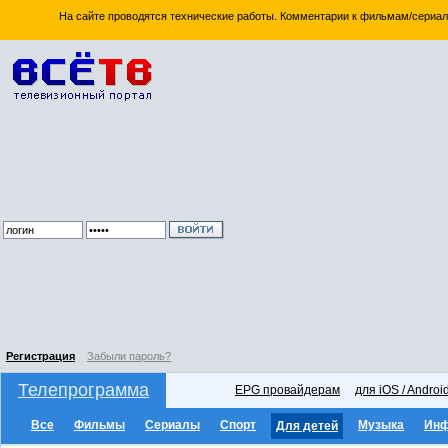
На сайте проводятся технические работы. Комментарии к фильмам/сериал
Регистрация
Забыли пароль?
Телепрограмма
EPG провайдерам
для iOS / Androi
Все
Фильмы
Сериалы
Спорт
Музыка
Ин
Для детей