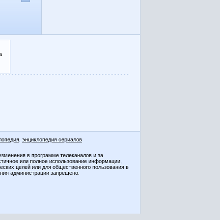
а
лопедия
,
энциклопедия сериалов
изменения в программе телеканалов и за
стичное или полное использование информации,
ческих целей или для общественного пользования в
ения администрации запрещено.