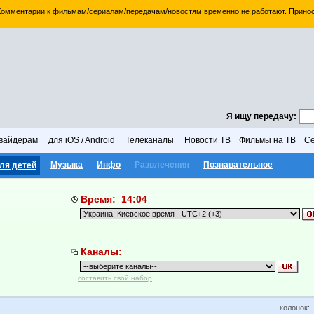
 Комментарии к фильмам/сериалам/передачам/новостям временно не работают. Принос
Я ищу передачу:
вайдерам
для iOS / Android
Телеканалы
Новости ТВ
Фильмы на ТВ
Се
Музыка
Инфо
Развлечения
Познавательное
ля детей
Время: 14:04
Каналы:
составить свой набор
колонок: