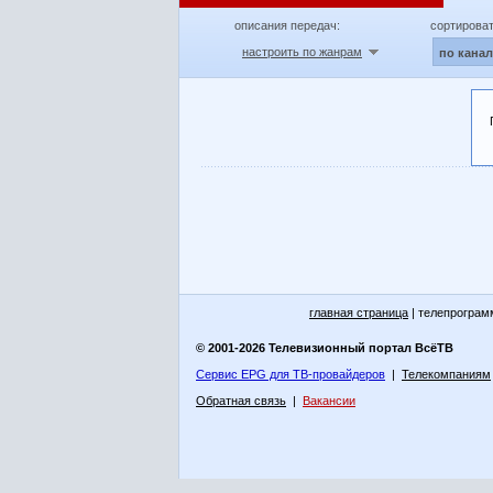
описания передач:
сортироват
настроить по жанрам
по кана
главная страница
| телепрограм
© 2001-2026 Телевизионный портал ВсёТВ
Сервис EPG для ТВ-провайдеров
|
Телекомпаниям
Обратная связь
|
Вакансии