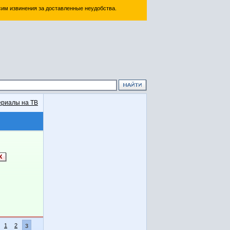
им извинения за доставленные неудобства.
риалы на ТВ
1
2
3