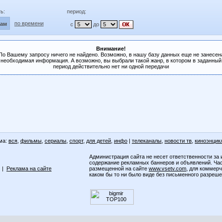
ь:
период:
по времени
лам
с
до
Внимание!
По Вашему запросу ничего не найдено. Возможно, в нашу базу данных еще не занесен
необходимая информация. А возможно, вы выбрали такой жанр, в котором в заданный
период действительно нет ни одной передачи
ма:
вся
,
фильмы
,
сериалы
,
спорт
,
для детей
,
инфо
|
телеканалы
,
новости тв
,
киноэнцик
Администрация сайта не несет ответственности за 
содержание рекламных баннеров и объявлений. Ча
|
Реклама на сайте
размещенной на сайте
www.vsetv.com
, для коммер
каком бы то ни было виде без письменного разреш