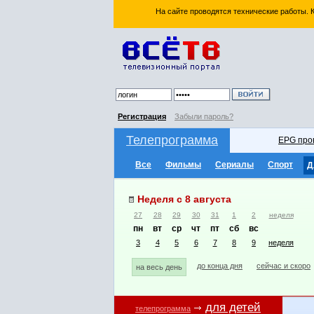
На сайте проводятся технические работы.
Регистрация
Забыли пароль?
Телепрограмма
EPG про
Все
Фильмы
Сериалы
Спорт
Д
Неделя с 8 августа
27
28
29
30
31
1
2
неделя
пн
вт
ср
чт
пт
сб
вс
3
4
5
6
7
8
9
неделя
до конца дня
сейчас и скоро
на весь день
для детей
телепрограмма