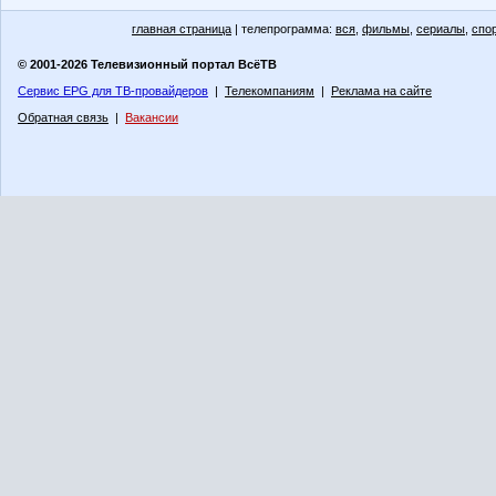
главная страница
| телепрограмма:
вся
,
фильмы
,
сериалы
,
спо
© 2001-2026 Телевизионный портал ВсёТВ
Сервис EPG для ТВ-провайдеров
|
Телекомпаниям
|
Реклама на сайте
Обратная связь
|
Вакансии