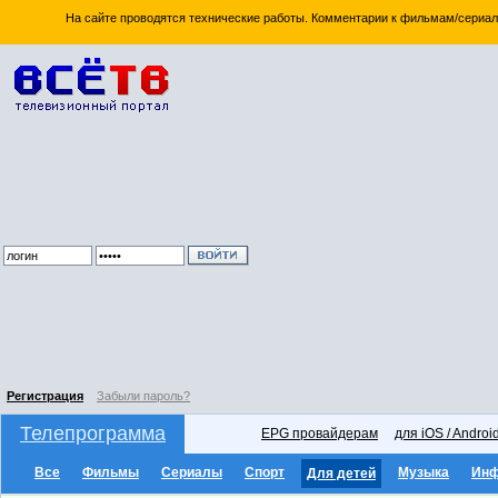
На сайте проводятся технические работы. Комментарии к фильмам/сериал
Регистрация
Забыли пароль?
Телепрограмма
EPG провайдерам
для iOS / Androi
Все
Фильмы
Сериалы
Спорт
Музыка
Ин
Для детей