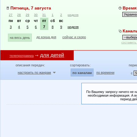
Пятница, 7 августа
Время:
27
28
29
30
31
1
2
неделя
пн
вт
ср
чт
пт
сб
вс
7
3
4
5
6
8
9
неделя
Канал
до конца дня
сейчас и скоро
на весь день
составить
для детей
телепрограмма
описания передач:
сортировать:
пери
настроить по жанрам
по времени
по каналам
с
По Вашему запросу ничего не н
необходимая информация. А во
период де