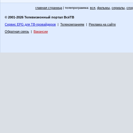
главная страница
| телепрограмма:
вся
,
фильмы
,
сериалы
,
спо
© 2001-2026 Телевизионный портал ВсёТВ
Сервис EPG для ТВ-провайдеров
|
Телекомпаниям
|
Реклама на сайте
Обратная связь
|
Вакансии