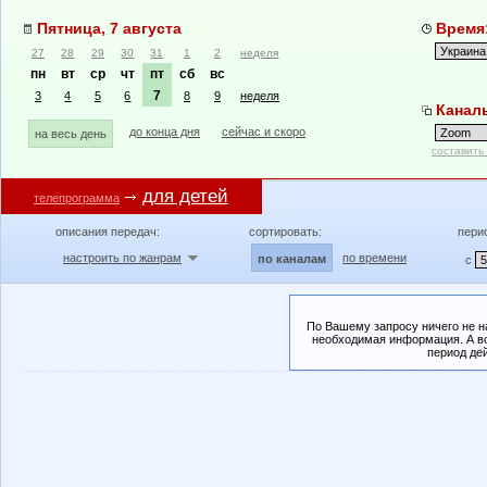
Пятница, 7 августа
Время:
27
28
29
30
31
1
2
неделя
пн
вт
ср
чт
пт
сб
вс
7
3
4
5
6
8
9
неделя
Канал
до конца дня
сейчас и скоро
на весь день
составить
для детей
телепрограмма
описания передач:
сортировать:
пери
настроить по жанрам
по времени
по каналам
с
По Вашему запросу ничего не н
необходимая информация. А во
период де