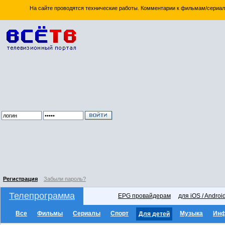
На сайте проводятся технические работы. Комментарии к фильмам/сериал
Регистрация
Забыли пароль?
Телепрограмма
EPG провайдерам
для iOS / Androi
Все
Фильмы
Сериалы
Спорт
Музыка
Ин
Для детей