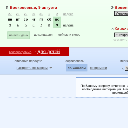
Воскресенье, 9 августа
Время:
27
28
29
30
31
1
2
неделя
пн
вт
ср
чт
пт
сб
вс
9
3
4
5
6
7
8
неделя
Каналы
до конца дня
сейчас и скоро
на весь день
составить
для детей
телепрограмма
описания передач:
сортировать:
пери
настроить по жанрам
по времени
по каналам
с
По Вашему запросу ничего не н
необходимая информация. А во
период де