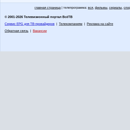
главная страница
| телепрограмма:
вся
,
фильмы
,
сериалы
,
спо
© 2001-2026 Телевизионный портал ВсёТВ
Сервис EPG для ТВ-провайдеров
|
Телекомпаниям
|
Реклама на сайте
Обратная связь
|
Вакансии