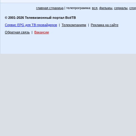
главная страница
| телепрограмма:
вся
,
фильмы
,
сериалы
,
спо
© 2001-2026 Телевизионный портал ВсёТВ
Сервис EPG для ТВ-провайдеров
|
Телекомпаниям
|
Реклама на сайте
Обратная связь
|
Вакансии