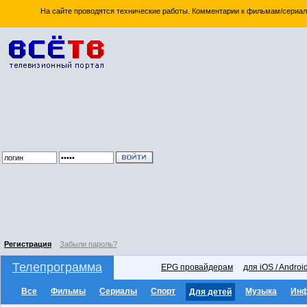
На сайте проводятся технические работы. Комментарии к фильмам/сериал
Регистрация
Забыли пароль?
Телепрограмма
EPG провайдерам
для iOS / Androi
Все
Фильмы
Сериалы
Спорт
Музыка
Ин
Для детей