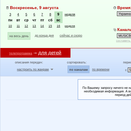
Воскресенье, 9 августа
Время:
9
3
4
5
6
7
8
неделя
пн
вт
ср
чт
пт
сб
вс
10
11
12
13
14
15
16
неделя
Канал
до конца дня
сейчас и скоро
на весь день
составить
для детей
телепрограмма
описания передач:
сортировать:
пери
настроить по жанрам
по времени
по каналам
с
По Вашему запросу ничего не н
необходимая информация. А во
период де