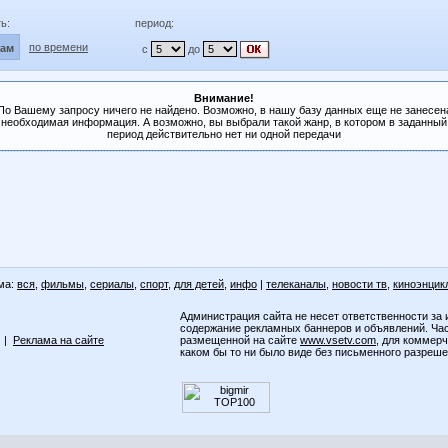
ь:
период:
по времени
лам
с
до
Внимание!
По Вашему запросу ничего не найдено. Возможно, в нашу базу данных еще не занесен
необходимая информация. А возможно, вы выбрали такой жанр, в котором в заданный
период действительно нет ни одной передачи
ма:
вся
,
фильмы
,
сериалы
,
спорт
,
для детей
,
инфо
|
телеканалы
,
новости тв
,
киноэнцик
Администрация сайта не несет ответственности за 
содержание рекламных баннеров и объявлений. Ча
|
Реклама на сайте
размещенной на сайте
www.vsetv.com
, для коммер
каком бы то ни было виде без письменного разреш