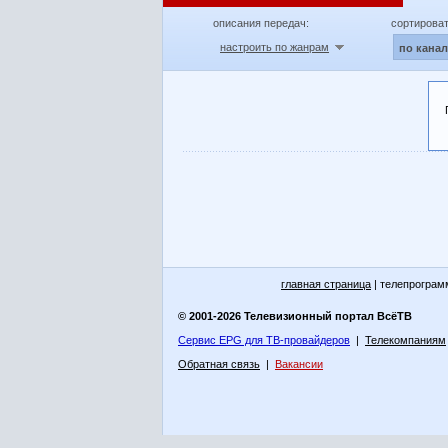
описания передач:
сортироват
настроить по жанрам
по кана
главная страница
| телепрограм
© 2001-2026 Телевизионный портал ВсёТВ
Сервис EPG для ТВ-провайдеров
|
Телекомпаниям
Обратная связь
|
Вакансии