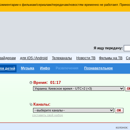
 Комментарии к фильмам/сериалам/передачам/новостям временно не работают. Принос
Я ищу передачу:
вайдерам
для iOS / Android
Телеканалы
Новости ТВ
Фильмы на ТВ
Се
Музыка
Инфо
Развлечения
Познавательное
ля детей
Время: 01:17
Каналы:
составить свой набор
колонок: