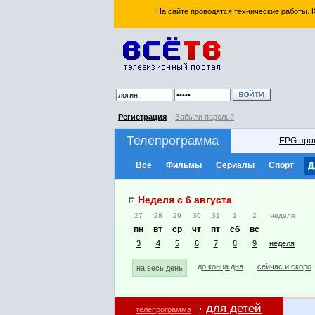
На сайте проводятся технические работы.
Регистрация
Забыли пароль?
Телепрограмма
EPG про
Все
Фильмы
Сериалы
Спорт
Д
Неделя с 6 августа
27
28
29
30
31
1
2
неделя
пн
вт
ср
чт
пт
сб
вс
3
4
5
6
7
8
9
неделя
до конца дня
сейчас и скоро
на весь день
для детей
телепрограмма