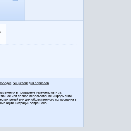
а
лопедия
,
энциклопедия сериалов
изменения в программе телеканалов и за
стичное или полное использование информации,
ческих целей или для общественного пользования в
ения администрации запрещено.