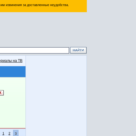
им извинения за доставленные неудобства.
риалы на ТВ
1
2
3