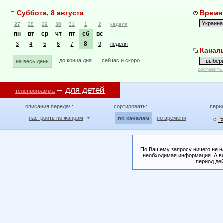
Суббота, 8 августа
Время:
27
28
29
30
31
1
2
неделя
пн
вт
ср
чт
пт
сб
вс
8
3
4
5
6
7
9
неделя
Канал
до конца дня
сейчас и скоро
на весь день
составить
для детей
телепрограмма
описания передач:
сортировать:
пери
настроить по жанрам
по времени
по каналам
с
По Вашему запросу ничего не н
необходимая информация. А во
период де