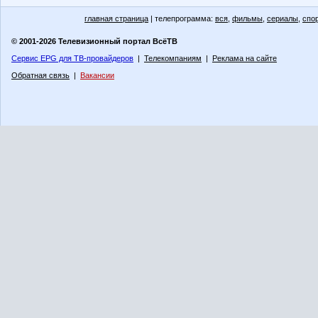
главная страница
| телепрограмма:
вся
,
фильмы
,
сериалы
,
спо
© 2001-2026 Телевизионный портал ВсёТВ
Сервис EPG для ТВ-провайдеров
|
Телекомпаниям
|
Реклама на сайте
Обратная связь
|
Вакансии