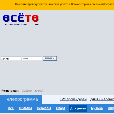
На сайте проводятся технические работы. Комментарии к фильмам/сериал
Регистрация
Забыли пароль?
Телепрограмма
EPG провайдерам
для iOS / Androi
Все
Фильмы
Сериалы
Спорт
Музыка
Ин
Для детей