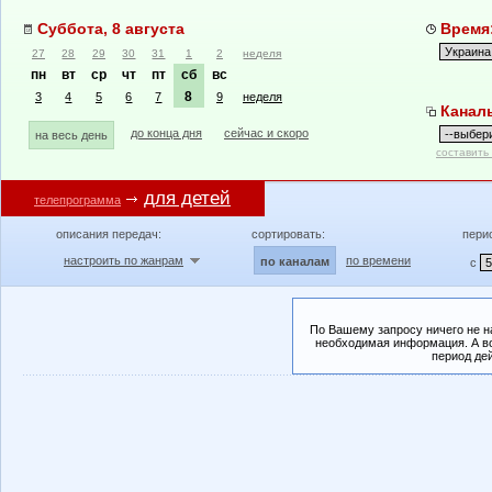
Суббота, 8 августа
Время:
27
28
29
30
31
1
2
неделя
пн
вт
ср
чт
пт
сб
вс
8
3
4
5
6
7
9
неделя
Канал
до конца дня
сейчас и скоро
на весь день
составить
для детей
телепрограмма
описания передач:
сортировать:
пери
настроить по жанрам
по времени
по каналам
с
По Вашему запросу ничего не н
необходимая информация. А во
период де