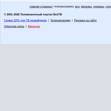
главная страница
| телепрограмма:
вся
,
фильмы
,
сериалы
,
спо
© 2001-2026 Телевизионный портал ВсёТВ
Сервис EPG для ТВ-провайдеров
|
Телекомпаниям
|
Реклама на сайте
Обратная связь
|
Вакансии