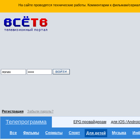
На сайте проводятся технические работы. Комментарии к фильмам/сериал
Регистрация
Забыли пароль?
Телепрограмма
EPG провайдерам
для iOS / Androi
Все
Фильмы
Сериалы
Спорт
Музыка
Ин
Для детей