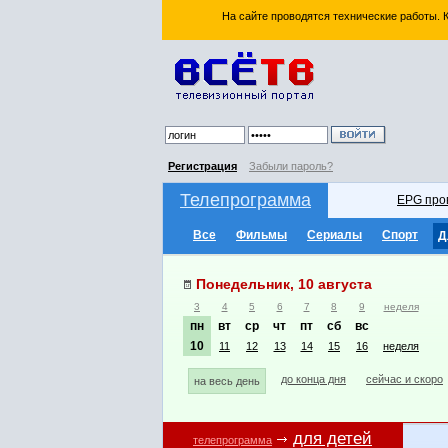
На сайте проводятся технические работы.
Регистрация
Забыли пароль?
Телепрограмма
EPG про
Все
Фильмы
Сериалы
Спорт
Д
Понедельник, 10 августа
3
4
5
6
7
8
9
неделя
пн
вт
ср
чт
пт
сб
вс
10
11
12
13
14
15
16
неделя
до конца дня
сейчас и скоро
на весь день
для детей
телепрограмма