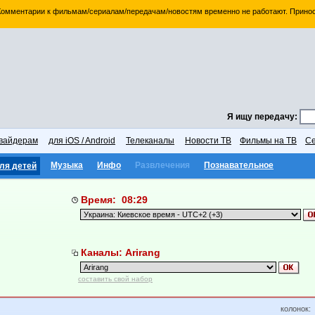
 Комментарии к фильмам/сериалам/передачам/новостям временно не работают. Принос
Я ищу передачу:
вайдерам
для iOS / Android
Телеканалы
Новости ТВ
Фильмы на ТВ
Се
Музыка
Инфо
Развлечения
Познавательное
ля детей
Время: 08:29
Каналы: Arirang
составить свой набор
колонок: