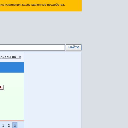
им извинения за доставленные неудобства.
риалы на ТВ
1
2
3