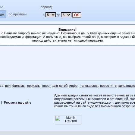
ь:
период:
по времени
лам
с
до
Внимание!
По Вашему запросу ничего не найдено. Возможно, в нашу базу данных еще не занесен
необходимая информация. А возможно, вы выбрали такой жанр, в котором в заданный
период действительно нет ни одной передачи
ма:
вся
,
фильмы
,
сериалы
,
спорт
,
для детей
,
инфо
|
телеканалы
,
новости тв
,
киноэнцик
Администрация сайта не несет ответственности за 
содержание рекламных баннеров и объявлений. Ча
|
Реклама на сайте
размещенной на сайте
www.vsetv.com
, для коммер
каком бы то ни было виде без письменного разреш