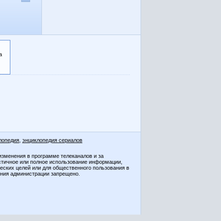
а
лопедия
,
энциклопедия сериалов
изменения в программе телеканалов и за
стичное или полное использование информации,
ческих целей или для общественного пользования в
ения администрации запрещено.