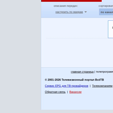
описания передач:
сортироват
настроить по жанрам
по кана
главная страница
| телепрограм
© 2001-2026 Телевизионный портал ВсёТВ
Сервис EPG для ТВ-провайдеров
|
Телекомпаниям
Обратная связь
|
Вакансии