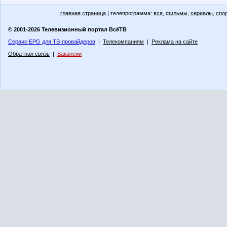
главная страница
| телепрограмма:
вся
,
фильмы
,
сериалы
,
спо
© 2001-2026 Телевизионный портал ВсёТВ
Сервис EPG для ТВ-провайдеров
|
Телекомпаниям
|
Реклама на сайте
Обратная связь
|
Вакансии