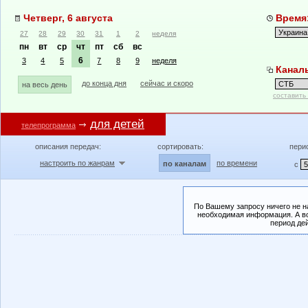
Четверг, 6 августа
Время:
27
28
29
30
31
1
2
неделя
пн
вт
ср
чт
пт
сб
вс
6
3
4
5
7
8
9
неделя
Канал
до конца дня
сейчас и скоро
на весь день
составить
для детей
телепрограмма
описания передач:
сортировать:
пери
настроить по жанрам
по времени
по каналам
с
По Вашему запросу ничего не н
необходимая информация. А во
период де