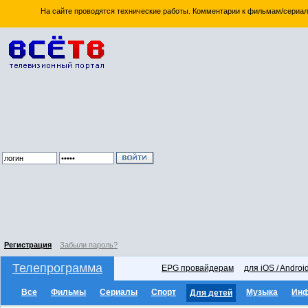
На сайте проводятся технические работы. Комментарии к фильмам/сериал
Регистрация
Забыли пароль?
Телепрограмма
EPG провайдерам
для iOS / Androi
Все
Фильмы
Сериалы
Спорт
Музыка
Ин
Для детей