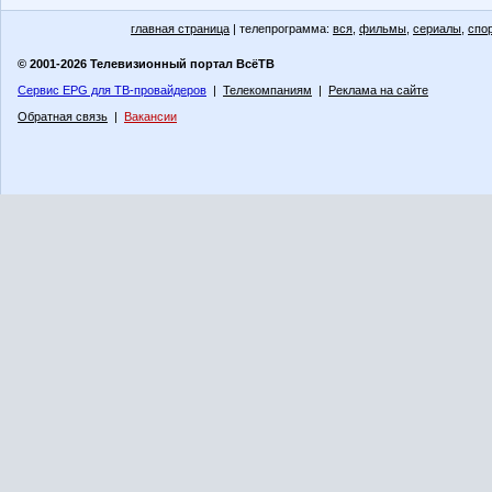
главная страница
| телепрограмма:
вся
,
фильмы
,
сериалы
,
спо
© 2001-2026 Телевизионный портал ВсёТВ
Сервис EPG для ТВ-провайдеров
|
Телекомпаниям
|
Реклама на сайте
Обратная связь
|
Вакансии