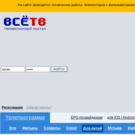
На сайте проводятся технические работы. Комментарии к фильмам/сериал
Регистрация
Забыли пароль?
Телепрограмма
EPG провайдерам
для iOS / Androi
Все
Фильмы
Сериалы
Спорт
Музыка
Ин
Для детей