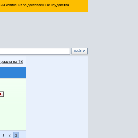
им извинения за доставленные неудобства.
риалы на ТВ
1
2
3