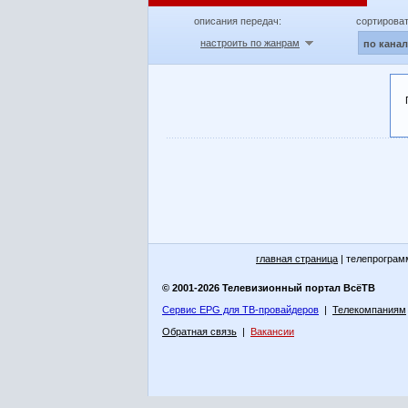
описания передач:
сортироват
настроить по жанрам
по кана
главная страница
| телепрограм
© 2001-2026 Телевизионный портал ВсёТВ
Сервис EPG для ТВ-провайдеров
|
Телекомпаниям
Обратная связь
|
Вакансии