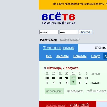
На сайте проводятся технические работы.
Регистрация
Забыли пароль?
Телепрограмма
EPG про
Все
Фильмы
Сериалы
Спорт
Д
Пятница, 7 августа
27
28
29
30
31
1
2
неделя
пн
вт
ср
чт
пт
сб
вс
7
3
4
5
6
8
9
неделя
до конца дня
сейчас и скоро
на весь день
для детей
телепрограмма