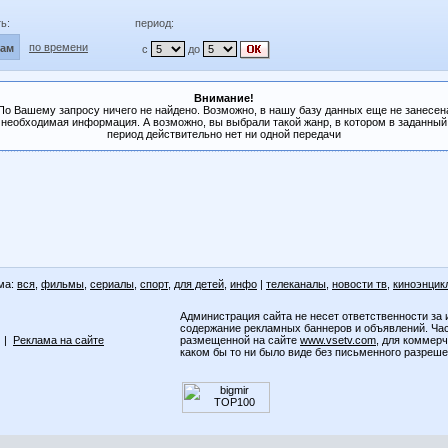
ь:
период:
по времени
лам
с
до
Внимание!
По Вашему запросу ничего не найдено. Возможно, в нашу базу данных еще не занесен
необходимая информация. А возможно, вы выбрали такой жанр, в котором в заданный
период действительно нет ни одной передачи
ма:
вся
,
фильмы
,
сериалы
,
спорт
,
для детей
,
инфо
|
телеканалы
,
новости тв
,
киноэнцик
Администрация сайта не несет ответственности за 
содержание рекламных баннеров и объявлений. Ча
|
Реклама на сайте
размещенной на сайте
www.vsetv.com
, для коммер
каком бы то ни было виде без письменного разреш