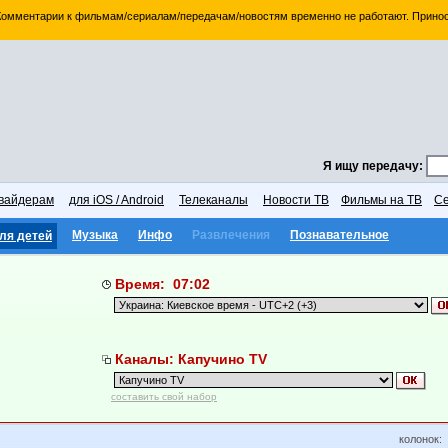
 Комментарии к фильмам/сериалам/передачам/новостям временно не работают. Принос
Я ищу передачу:
вайдерам
для iOS / Android
Телеканалы
Новости ТВ
Фильмы на ТВ
Се
Музыка
Инфо
Развлечения
Познавательное
ля детей
Время: 07:02
Каналы: Капучино TV
составить свой набор
колонок: