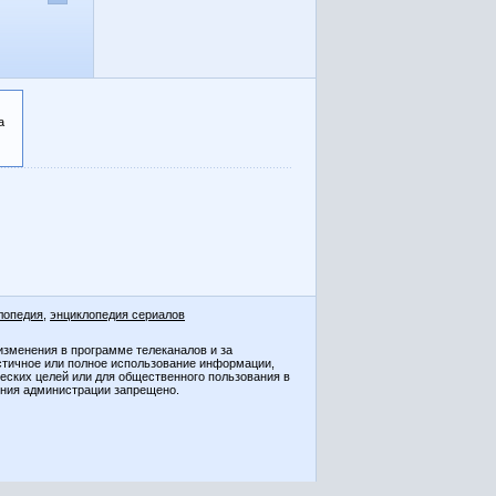
а
лопедия
,
энциклопедия сериалов
изменения в программе телеканалов и за
стичное или полное использование информации,
ческих целей или для общественного пользования в
ения администрации запрещено.