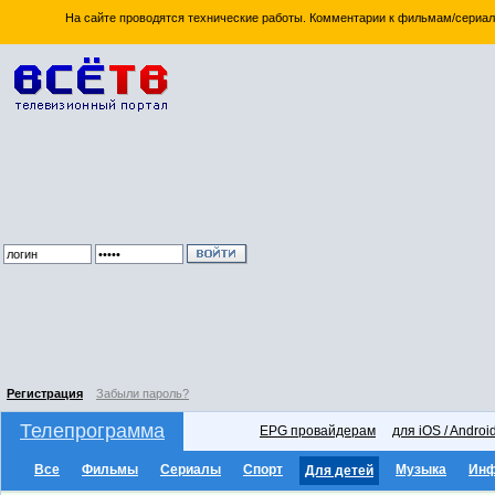
На сайте проводятся технические работы. Комментарии к фильмам/сериал
Регистрация
Забыли пароль?
Телепрограмма
EPG провайдерам
для iOS / Androi
Все
Фильмы
Сериалы
Спорт
Музыка
Ин
Для детей