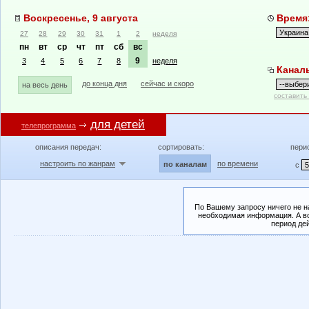
Воскресенье, 9 августа
Время:
27
28
29
30
31
1
2
неделя
пн
вт
ср
чт
пт
сб
вс
9
3
4
5
6
7
8
неделя
Канал
до конца дня
сейчас и скоро
на весь день
составить
для детей
телепрограмма
описания передач:
сортировать:
пери
настроить по жанрам
по времени
по каналам
с
По Вашему запросу ничего не н
необходимая информация. А во
период де