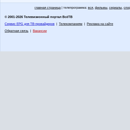
главная страница
| телепрограмма:
вся
,
фильмы
,
сериалы
,
спо
© 2001-2026 Телевизионный портал ВсёТВ
Сервис EPG для ТВ-провайдеров
|
Телекомпаниям
|
Реклама на сайте
Обратная связь
|
Вакансии