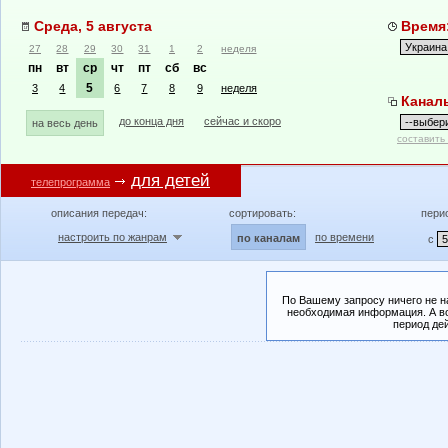
Среда, 5 августа
Время:
27
28
29
30
31
1
2
неделя
пн
вт
ср
чт
пт
сб
вс
5
3
4
6
7
8
9
неделя
Канал
до конца дня
сейчас и скоро
на весь день
составить
для детей
телепрограмма
описания передач:
сортировать:
пери
настроить по жанрам
по времени
по каналам
с
По Вашему запросу ничего не н
необходимая информация. А во
период де