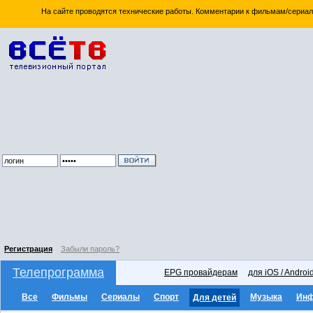
На сайте проводятся технические работы. Комментарии к фильмам/сериал
Регистрация
Забыли пароль?
Телепрограмма
EPG провайдерам
для iOS / Androi
Все
Фильмы
Сериалы
Спорт
Музыка
Ин
Для детей