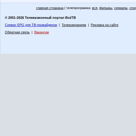
главная страница
| телепрограмма:
вся
,
фильмы
,
сериалы
,
спо
© 2001-2026 Телевизионный портал ВсёТВ
Сервис EPG для ТВ-провайдеров
|
Телекомпаниям
|
Реклама на сайте
Обратная связь
|
Вакансии