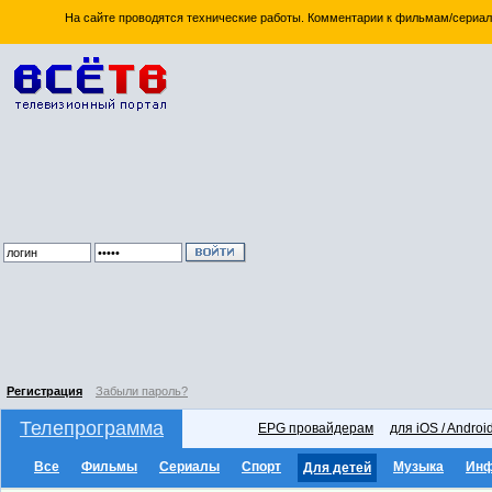
На сайте проводятся технические работы. Комментарии к фильмам/сериал
Регистрация
Забыли пароль?
Телепрограмма
EPG провайдерам
для iOS / Androi
Все
Фильмы
Сериалы
Спорт
Музыка
Ин
Для детей