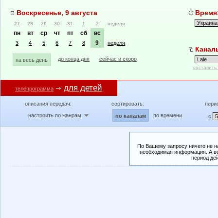
Воскресенье, 9 августа
Время:
27
28
29
30
31
1
2
неделя
пн
вт
ср
чт
пт
сб
вс
9
3
4
5
6
7
8
неделя
Каналы
до конца дня
сейчас и скоро
на весь день
составить
для детей
телепрограмма
описания передач:
сортировать:
пери
настроить по жанрам
по времени
по каналам
с
По Вашему запросу ничего не н
необходимая информация. А во
период де