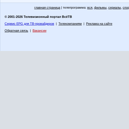
главная страница
| телепрограмма:
вся
,
фильмы
,
сериалы
,
спо
© 2001-2026 Телевизионный портал ВсёТВ
Сервис EPG для ТВ-провайдеров
|
Телекомпаниям
|
Реклама на сайте
Обратная связь
|
Вакансии