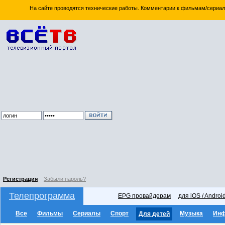
На сайте проводятся технические работы. Комментарии к фильмам/сериал
Регистрация
Забыли пароль?
Телепрограмма
EPG провайдерам
для iOS / Androi
Все
Фильмы
Сериалы
Спорт
Музыка
Ин
Для детей