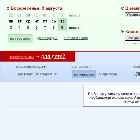
Воскресенье, 9 августа
Время:
27
28
29
30
31
1
2
неделя
пн
вт
ср
чт
пт
сб
вс
9
3
4
5
6
7
8
неделя
Каналы:
до конца дня
сейчас и скоро
на весь день
составить
для детей
телепрограмма
описания передач:
сортировать:
пери
настроить по жанрам
по времени
по каналам
с
По Вашему запросу ничего не н
необходимая информация. А во
период де