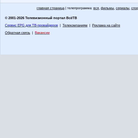
главная страница
| телепрограмма:
вся
,
фильмы
,
сериалы
,
спо
© 2001-2026 Телевизионный портал ВсёТВ
Сервис EPG для ТВ-провайдеров
|
Телекомпаниям
|
Реклама на сайте
Обратная связь
|
Вакансии