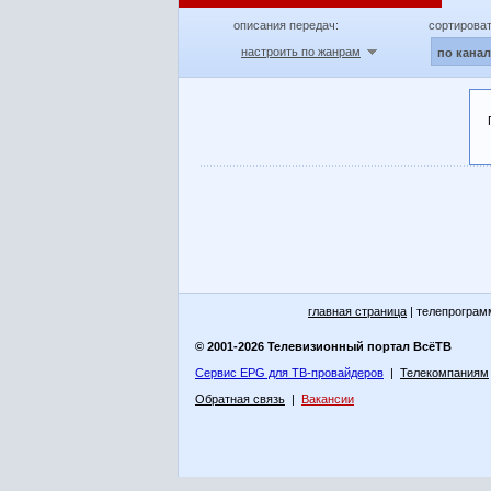
описания передач:
сортироват
настроить по жанрам
по кана
главная страница
| телепрограм
© 2001-2026 Телевизионный портал ВсёТВ
Сервис EPG для ТВ-провайдеров
|
Телекомпаниям
Обратная связь
|
Вакансии