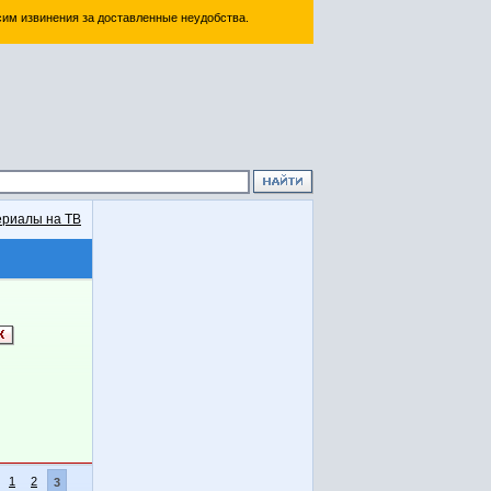
им извинения за доставленные неудобства.
риалы на ТВ
1
2
3