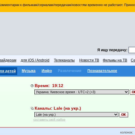
 Комментарии к фильмам/сериалам/передачам/новостям временно не работают. Принос
Я ищу передачу:
вайдерам
для iOS / Android
Телеканалы
Новости ТВ
Фильмы на ТВ
Се
Музыка
Инфо
Развлечения
Познавательное
ля детей
Время: 19:12
Каналы: Lale (на укр.)
составить свой набор
колонок: