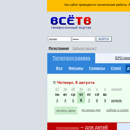
На сайте проводятся технические работы.
Регистрация
Забыли пароль?
Телепрограмма
EPG про
Все
Фильмы
Сериалы
Спорт
Д
Четверг, 6 августа
27
28
29
30
31
1
2
неделя
пн
вт
ср
чт
пт
сб
вс
6
3
4
5
7
8
9
неделя
до конца дня
сейчас и скоро
на весь день
для детей
телепрограмма