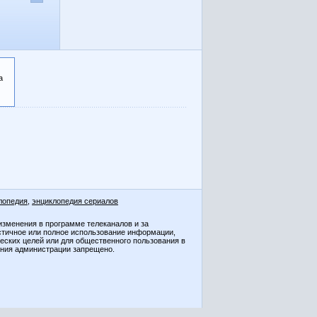
а
лопедия
,
энциклопедия сериалов
изменения в программе телеканалов и за
стичное или полное использование информации,
ческих целей или для общественного пользования в
ения администрации запрещено.