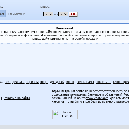
ь:
период:
по времени
лам
с
до
Внимание!
По Вашему запросу ничего не найдено. Возможно, в нашу базу данных еще не занесен
необходимая информация. А возможно, вы выбрали такой жанр, в котором в заданный
период действительно нет ни одной передачи
ма:
вся
,
фильмы
,
сериалы
,
спорт
,
для детей
,
инфо
|
телеканалы
,
новости тв
,
киноэнцик
Администрация сайта не несет ответственности за 
содержание рекламных баннеров и объявлений. Ча
|
Реклама на сайте
размещенной на сайте
www.vsetv.com
, для коммер
каком бы то ни было виде без письменного разреш