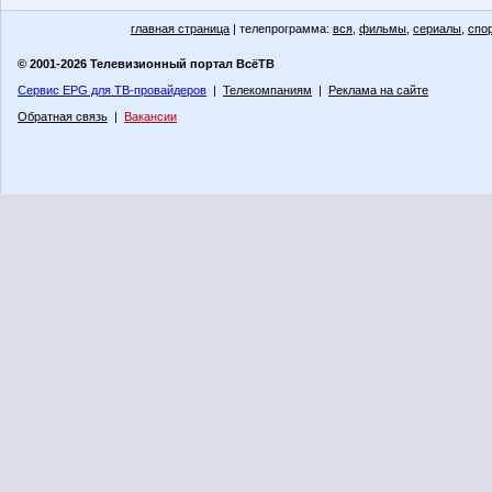
главная страница
| телепрограмма:
вся
,
фильмы
,
сериалы
,
спо
© 2001-2026 Телевизионный портал ВсёТВ
Сервис EPG для ТВ-провайдеров
|
Телекомпаниям
|
Реклама на сайте
Обратная связь
|
Вакансии