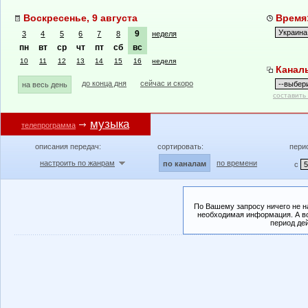
Воскресенье, 9 августа
Время:
9
3
4
5
6
7
8
неделя
пн
вт
ср
чт
пт
сб
вс
10
11
12
13
14
15
16
неделя
Канал
до конца дня
сейчас и скоро
на весь день
составить
музыка
телепрограмма
описания передач:
сортировать:
пери
настроить по жанрам
по времени
по каналам
с
По Вашему запросу ничего не н
необходимая информация. А во
период де