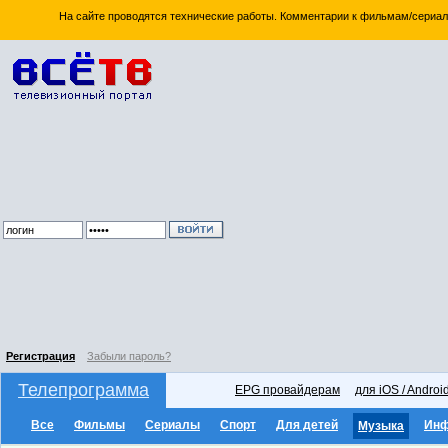
На сайте проводятся технические работы. Комментарии к фильмам/сериал
Регистрация
Забыли пароль?
Телепрограмма
EPG провайдерам
для iOS / Androi
Все
Фильмы
Сериалы
Спорт
Для детей
Ин
Музыка