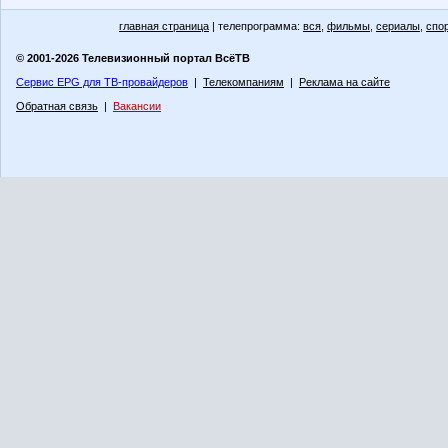
главная страница
| телепрограмма:
вся
,
фильмы
,
сериалы
,
спо
© 2001-2026 Телевизионный портал ВсёТВ
Сервис EPG для ТВ-провайдеров
|
Телекомпаниям
|
Реклама на сайте
Обратная связь
|
Вакансии