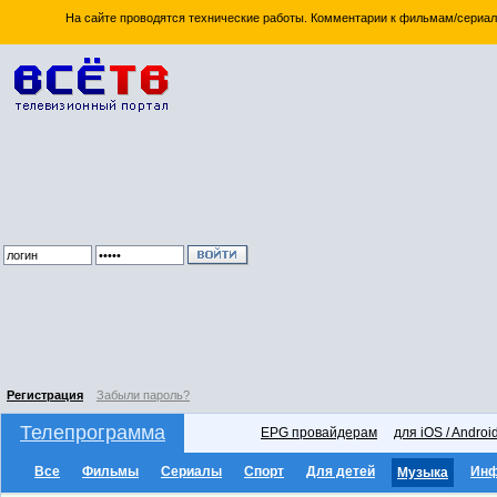
На сайте проводятся технические работы. Комментарии к фильмам/сериал
Регистрация
Забыли пароль?
Телепрограмма
EPG провайдерам
для iOS / Androi
Все
Фильмы
Сериалы
Спорт
Для детей
Ин
Музыка