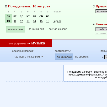
Понедельник, 10 августа
Время:
3
4
5
6
7
8
9
неделя
пн
вт
ср
чт
пт
сб
вс
10
11
12
13
14
15
16
неделя
Канал
до конца дня
сейчас и скоро
на весь день
составить
музыка
телепрограмма
описания передач:
сортировать:
пери
настроить по жанрам
по времени
по каналам
с
По Вашему запросу ничего не н
необходимая информация. А во
период де