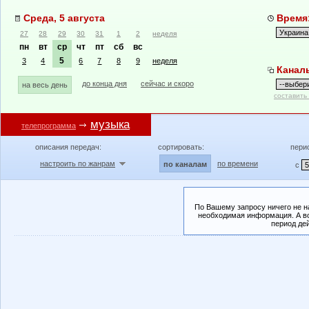
Среда, 5 августа
Время:
27
28
29
30
31
1
2
неделя
пн
вт
ср
чт
пт
сб
вс
5
3
4
6
7
8
9
неделя
Канал
до конца дня
сейчас и скоро
на весь день
составить
музыка
телепрограмма
описания передач:
сортировать:
пери
настроить по жанрам
по времени
по каналам
с
По Вашему запросу ничего не н
необходимая информация. А во
период де