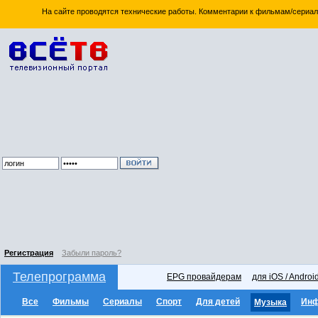
На сайте проводятся технические работы. Комментарии к фильмам/сериал
Регистрация
Забыли пароль?
Телепрограмма
EPG провайдерам
для iOS / Androi
Все
Фильмы
Сериалы
Спорт
Для детей
Ин
Музыка