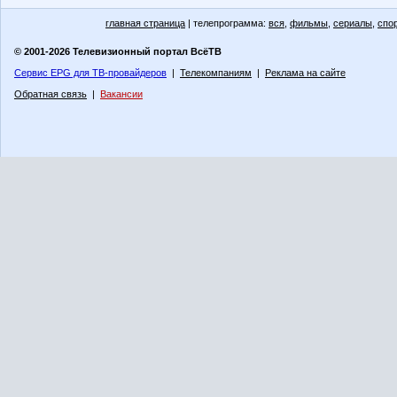
главная страница
| телепрограмма:
вся
,
фильмы
,
сериалы
,
спо
© 2001-2026 Телевизионный портал ВсёТВ
Сервис EPG для ТВ-провайдеров
|
Телекомпаниям
|
Реклама на сайте
Обратная связь
|
Вакансии