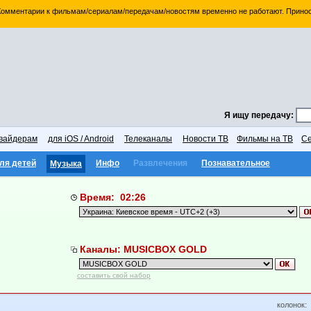
 Комментарии к фильмам/сериалам/передачам/новостям временно не работают. Принос
Я ищу передачу:
вайдерам
для iOS / Android
Телеканалы
Новости ТВ
Фильмы на ТВ
Се
ля детей
Инфо
Развлечения
Познавательное
Музыка
Время: 02:26
Каналы: MUSICBOX GOLD
составить свой набор
колонок: