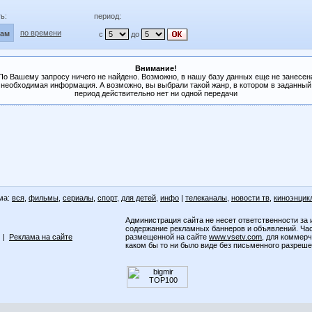
ь:
период:
по времени
лам
с
до
Внимание!
По Вашему запросу ничего не найдено. Возможно, в нашу базу данных еще не занесен
необходимая информация. А возможно, вы выбрали такой жанр, в котором в заданный
период действительно нет ни одной передачи
ма:
вся
,
фильмы
,
сериалы
,
спорт
,
для детей
,
инфо
|
телеканалы
,
новости тв
,
киноэнцик
Администрация сайта не несет ответственности за 
содержание рекламных баннеров и объявлений. Ча
|
Реклама на сайте
размещенной на сайте
www.vsetv.com
, для коммер
каком бы то ни было виде без письменного разреш