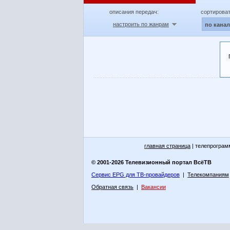
описания передач:
сортироват
настроить по жанрам
по кана
главная страница
| телепрограм
© 2001-2026 Телевизионный портал ВсёТВ
Сервис EPG для ТВ-провайдеров
|
Телекомпаниям
Обратная связь
|
Вакансии