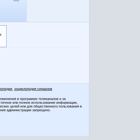
а
лопедия
,
энциклопедия сериалов
изменения в программе телеканалов и за
стичное или полное использование информации,
ческих целей или для общественного пользования в
ения администрации запрещено.