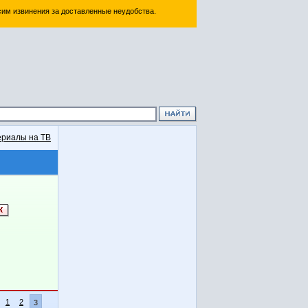
им извинения за доставленные неудобства.
риалы на ТВ
1
2
3