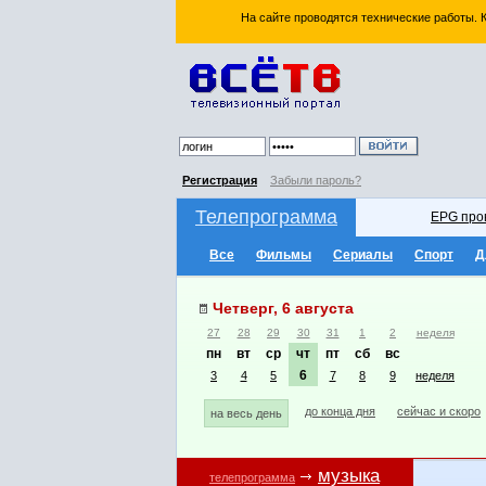
На сайте проводятся технические работы.
Регистрация
Забыли пароль?
Телепрограмма
EPG про
Все
Фильмы
Сериалы
Спорт
Д
Четверг, 6 августа
27
28
29
30
31
1
2
неделя
пн
вт
ср
чт
пт
сб
вс
6
3
4
5
7
8
9
неделя
до конца дня
сейчас и скоро
на весь день
музыка
телепрограмма