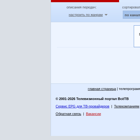
описания передач:
сортироват
настроить по жанрам
по кана
главная страница
| телепрограм
© 2001-2026 Телевизионный портал ВсёТВ
Сервис EPG для ТВ-провайдеров
|
Телекомпаниям
Обратная связь
|
Вакансии