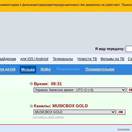
 Комментарии к фильмам/сериалам/передачам/новостям временно не работают. Принос
Я ищу передачу:
вайдерам
для iOS / Android
Телеканалы
Новости ТВ
Фильмы на ТВ
Се
ля детей
Инфо
Развлечения
Познавательное
Музыка
Время: 08:31
Каналы: MUSICBOX GOLD
составить свой набор
колонок: