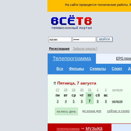
На сайте проводятся технические работы.
Регистрация
Забыли пароль?
Телепрограмма
EPG про
Все
Фильмы
Сериалы
Спорт
Д
Пятница, 7 августа
27
28
29
30
31
1
2
неделя
пн
вт
ср
чт
пт
сб
вс
7
3
4
5
6
8
9
неделя
до конца дня
сейчас и скоро
на весь день
музыка
телепрограмма