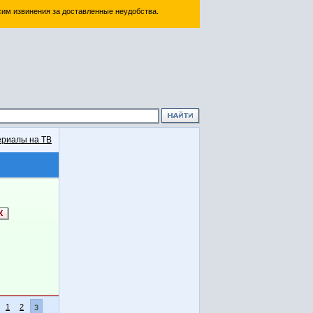
им извинения за доставленные неудобства.
риалы на ТВ
1
2
3