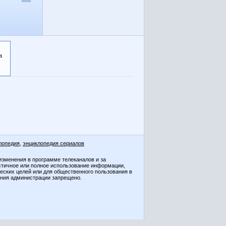
а
лопедия
,
энциклопедия сериалов
изменения в программе телеканалов и за
стичное или полное использование информации,
ческих целей или для общественного пользования в
ения администрации запрещено.