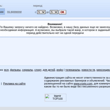
ь:
период:
по времени
лам
с
до
Внимание!
По Вашему запросу ничего не найдено. Возможно, в нашу базу данных еще не занесен
необходимая информация. А возможно, вы выбрали такой жанр, в котором в заданный
период действительно нет ни одной передачи
ма:
вся
,
фильмы
,
сериалы
,
спорт
,
для детей
,
инфо
|
телеканалы
,
новости тв
,
киноэнцик
Администрация сайта не несет ответственности за 
содержание рекламных баннеров и объявлений. Ча
|
Реклама на сайте
размещенной на сайте
www.vsetv.com
, для коммер
каком бы то ни было виде без письменного разреш