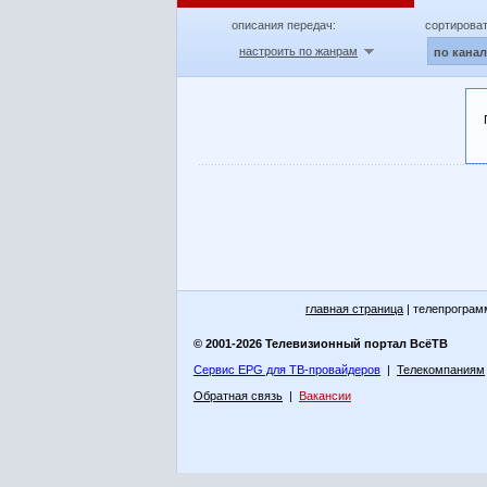
описания передач:
сортироват
настроить по жанрам
по кана
главная страница
| телепрограм
© 2001-2026 Телевизионный портал ВсёТВ
Сервис EPG для ТВ-провайдеров
|
Телекомпаниям
Обратная связь
|
Вакансии