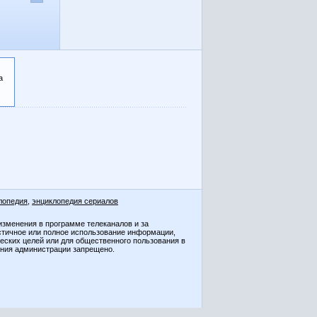
а
лопедия
,
энциклопедия сериалов
изменения в программе телеканалов и за
стичное или полное использование информации,
ческих целей или для общественного пользования в
ения администрации запрещено.