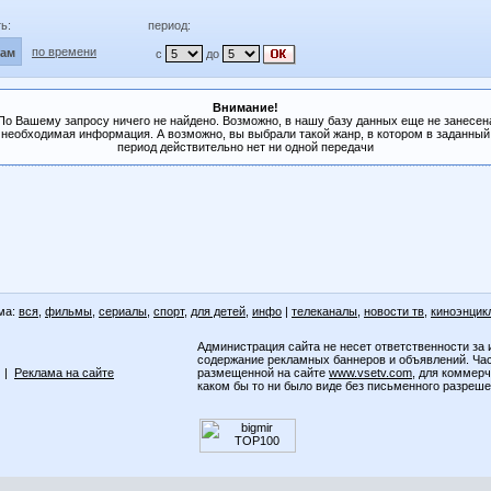
ь:
период:
по времени
лам
с
до
Внимание!
По Вашему запросу ничего не найдено. Возможно, в нашу базу данных еще не занесен
необходимая информация. А возможно, вы выбрали такой жанр, в котором в заданный
период действительно нет ни одной передачи
ма:
вся
,
фильмы
,
сериалы
,
спорт
,
для детей
,
инфо
|
телеканалы
,
новости тв
,
киноэнцик
Администрация сайта не несет ответственности за 
содержание рекламных баннеров и объявлений. Ча
|
Реклама на сайте
размещенной на сайте
www.vsetv.com
, для коммер
каком бы то ни было виде без письменного разреш