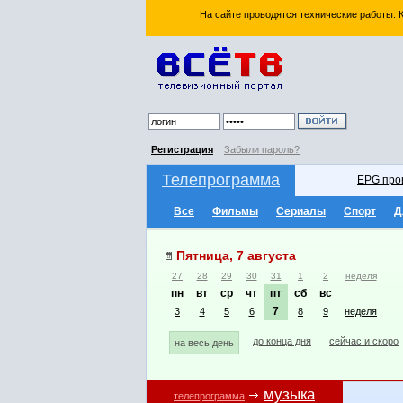
На сайте проводятся технические работы.
Регистрация
Забыли пароль?
Телепрограмма
EPG про
Все
Фильмы
Сериалы
Спорт
Д
Пятница, 7 августа
27
28
29
30
31
1
2
неделя
пн
вт
ср
чт
пт
сб
вс
7
3
4
5
6
8
9
неделя
до конца дня
сейчас и скоро
на весь день
музыка
телепрограмма