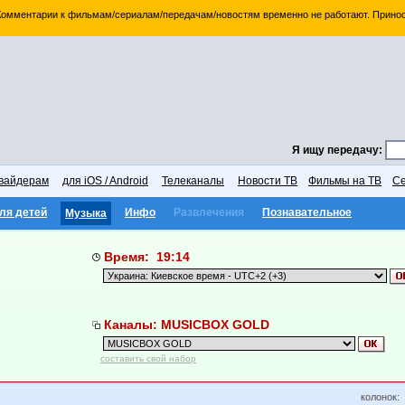
 Комментарии к фильмам/сериалам/передачам/новостям временно не работают. Принос
Я ищу передачу:
вайдерам
для iOS / Android
Телеканалы
Новости ТВ
Фильмы на ТВ
Се
ля детей
Инфо
Развлечения
Познавательное
Музыка
Время: 19:14
Каналы: MUSICBOX GOLD
составить свой набор
колонок: