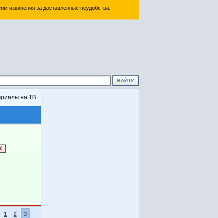
им извинения за доставленные неудобства.
риалы на ТВ
1
2
3