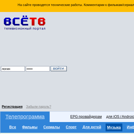
На сайте проводятся технические работы. Комментарии к фильмам/сериал
Регистрация
Забыли пароль?
Телепрограмма
EPG провайдерам
для iOS / Androi
Все
Фильмы
Сериалы
Спорт
Для детей
Ин
Музыка