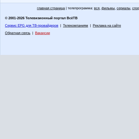
главная страница
| телепрограмма:
вся
,
фильмы
,
сериалы
,
спо
© 2001-2026 Телевизионный портал ВсёТВ
Сервис EPG для ТВ-провайдеров
|
Телекомпаниям
|
Реклама на сайте
Обратная связь
|
Вакансии