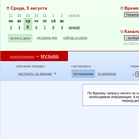
Среда, 5 августа
Время:
27
28
29
30
31
1
2
неделя
пн
вт
ср
чт
пт
сб
вс
5
3
4
6
7
8
9
неделя
Канал
до конца дня
сейчас и скоро
на весь день
составить
музыка
телепрограмма
описания передач:
сортировать:
пери
настроить по жанрам
по времени
по каналам
с
По Вашему запросу ничего не н
необходимая информация. А во
период де