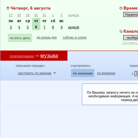
Четверг, 6 августа
Время:
27
28
29
30
31
1
2
неделя
пн
вт
ср
чт
пт
сб
вс
6
3
4
5
7
8
9
неделя
Канал
до конца дня
сейчас и скоро
на весь день
составить
музыка
телепрограмма
описания передач:
сортировать:
пери
настроить по жанрам
по времени
по каналам
с
По Вашему запросу ничего не н
необходимая информация. А во
период де