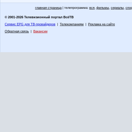
главная страница
| телепрограмма:
вся
,
фильмы
,
сериалы
,
спо
© 2001-2026 Телевизионный портал ВсёТВ
Сервис EPG для ТВ-провайдеров
|
Телекомпаниям
|
Реклама на сайте
Обратная связь
|
Вакансии