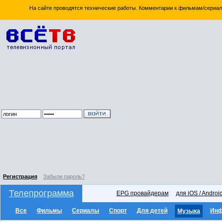
На сайте проводятся технические работы. Комментарии к фильмам/сериал
Регистрация
Забыли пароль?
Телепрограмма
EPG провайдерам
для iOS / Androi
Все
Фильмы
Сериалы
Спорт
Для детей
Ин
Музыка