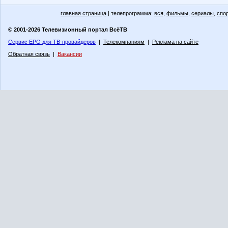
главная страница
| телепрограмма:
вся
,
фильмы
,
сериалы
,
спо
© 2001-2026 Телевизионный портал ВсёТВ
Сервис EPG для ТВ-провайдеров
|
Телекомпаниям
|
Реклама на сайте
Обратная связь
|
Вакансии