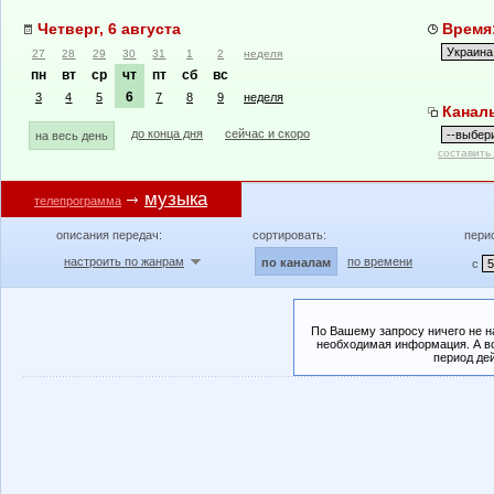
Четверг, 6 августа
Время:
27
28
29
30
31
1
2
неделя
пн
вт
ср
чт
пт
сб
вс
6
3
4
5
7
8
9
неделя
Канал
до конца дня
сейчас и скоро
на весь день
составить
музыка
телепрограмма
описания передач:
сортировать:
пери
настроить по жанрам
по времени
по каналам
с
По Вашему запросу ничего не н
необходимая информация. А во
период де