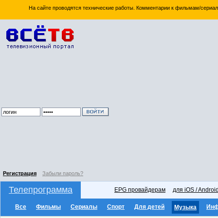
На сайте проводятся технические работы. Комментарии к фильмам/сериал
Регистрация
Забыли пароль?
Телепрограмма
EPG провайдерам
для iOS / Androi
Все
Фильмы
Сериалы
Спорт
Для детей
Ин
Музыка