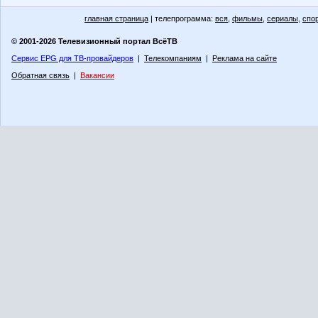
главная страница
| телепрограмма:
вся
,
фильмы
,
сериалы
,
спо
© 2001-2026 Телевизионный портал ВсёТВ
Сервис EPG для ТВ-провайдеров
|
Телекомпаниям
|
Реклама на сайте
Обратная связь
|
Вакансии