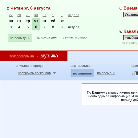
Четверг, 6 августа
Время:
27
28
29
30
31
1
2
неделя
пн
вт
ср
чт
пт
сб
вс
6
3
4
5
7
8
9
неделя
Канал
до конца дня
сейчас и скоро
на весь день
составить
музыка
телепрограмма
описания передач:
сортировать:
пери
настроить по жанрам
по времени
по каналам
с
По Вашему запросу ничего не н
необходимая информация. А во
период де