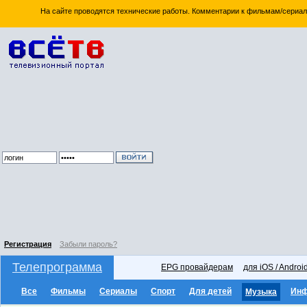
На сайте проводятся технические работы. Комментарии к фильмам/сериал
Регистрация
Забыли пароль?
Телепрограмма
EPG провайдерам
для iOS / Androi
Все
Фильмы
Сериалы
Спорт
Для детей
Ин
Музыка