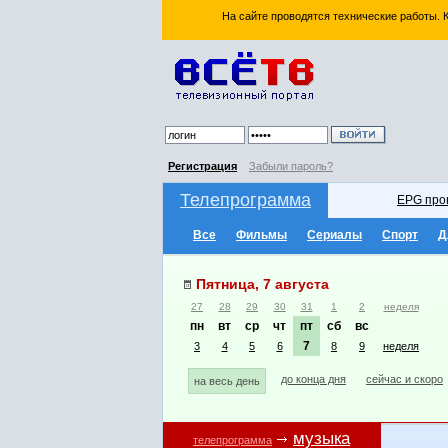
На сайте проводятся технические работы.
Регистрация
Забыли пароль?
Телепрограмма
EPG про
Все
Фильмы
Сериалы
Спорт
Д
Пятница, 7 августа
27
28
29
30
31
1
2
неделя
пн
вт
ср
чт
пт
сб
вс
7
3
4
5
6
8
9
неделя
до конца дня
сейчас и скоро
на весь день
музыка
телепрограмма