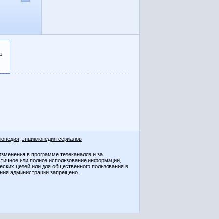
а
лопедия
,
энциклопедия сериалов
изменения в программе телеканалов и за
стичное или полное использование информации,
ческих целей или для общественного пользования в
ения администрации запрещено.