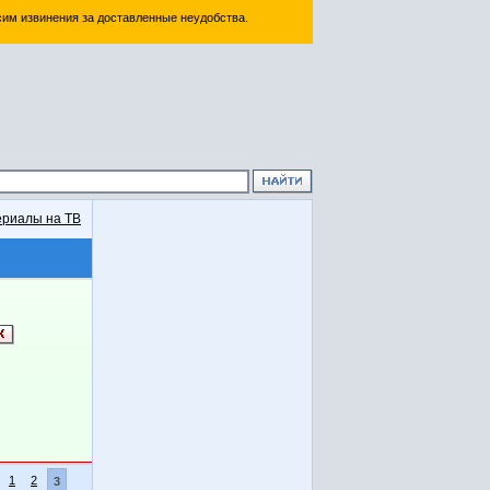
им извинения за доставленные неудобства.
риалы на ТВ
1
2
3