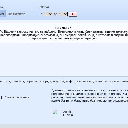
ь:
период:
по времени
лам
с
до
Внимание!
По Вашему запросу ничего не найдено. Возможно, в нашу базу данных еще не занесен
необходимая информация. А возможно, вы выбрали такой жанр, в котором в заданный
период действительно нет ни одной передачи
ма:
вся
,
фильмы
,
сериалы
,
спорт
,
для детей
,
инфо
|
телеканалы
,
новости тв
,
киноэнцик
Администрация сайта не несет ответственности за 
содержание рекламных баннеров и объявлений. Ча
|
Реклама на сайте
размещенной на сайте
www.vsetv.com
, для коммер
каком бы то ни было виде без письменного разреш