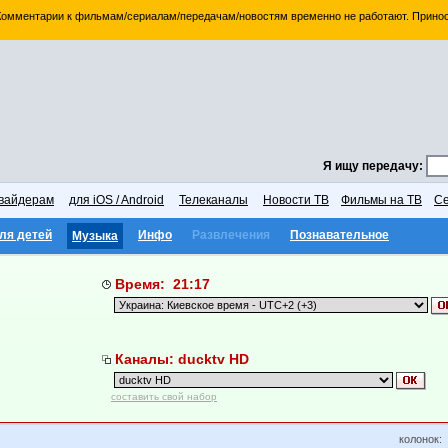
 Комментарии к фильмам/сериалам/передачам/новостям временно не работают. Принос
Я ищу передачу:
вайдерам
для iOS / Android
Телеканалы
Новости ТВ
Фильмы на ТВ
Се
ля детей
Инфо
Развлечения
Познавательное
Музыка
Время: 21:17
Каналы: ducktv HD
составить свой набор
колонок: