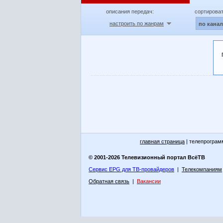
описания передач:
сортироват
настроить по жанрам
по кана
главная страница
| телепрограм
© 2001-2026 Телевизионный портал ВсёТВ
Сервис EPG для ТВ-провайдеров
|
Телекомпаниям
Обратная связь
|
Вакансии