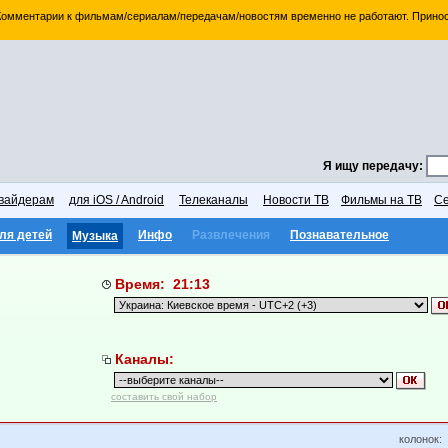
 Комментарии к фильмам/сериалам/передачам/новостям временно не работают. Принос
Я ищу передачу:
вайдерам
для iOS / Android
Телеканалы
Новости ТВ
Фильмы на ТВ
Се
ля детей
Инфо
Развлечения
Познавательное
Музыка
Время: 21:13
Каналы:
составить свой набор
колонок: