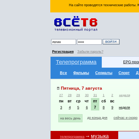
На сайте проводятся технические работы.
Регистрация
Забыли пароль?
Телепрограмма
EPG про
Все
Фильмы
Сериалы
Спорт
Д
Пятница, 7 августа
27
28
29
30
31
1
2
неделя
пн
вт
ср
чт
пт
сб
вс
7
3
4
5
6
8
9
неделя
до конца дня
сейчас и скоро
на весь день
музыка
телепрограмма