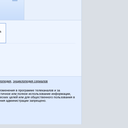
а
лопедия
,
энциклопедия сериалов
изменения в программе телеканалов и за
стичное или полное использование информации,
ческих целей или для общественного пользования в
ения администрации запрещено.