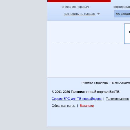
описания передач:
сортироват
настроить по жанрам
по кана
главная страница
| телепрограм
© 2001-2026 Телевизионный портал ВсёТВ
Сервис EPG для ТВ-провайдеров
|
Телекомпаниям
Обратная связь
|
Вакансии