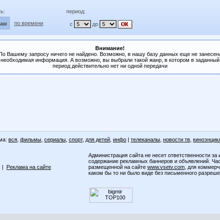
ь:
период:
по времени
лам
с
до
Внимание!
По Вашему запросу ничего не найдено. Возможно, в нашу базу данных еще не занесен
необходимая информация. А возможно, вы выбрали такой жанр, в котором в заданный
период действительно нет ни одной передачи
ма:
вся
,
фильмы
,
сериалы
,
спорт
,
для детей
,
инфо
|
телеканалы
,
новости тв
,
киноэнцик
Администрация сайта не несет ответственности за 
содержание рекламных баннеров и объявлений. Ча
|
Реклама на сайте
размещенной на сайте
www.vsetv.com
, для коммер
каком бы то ни было виде без письменного разреш