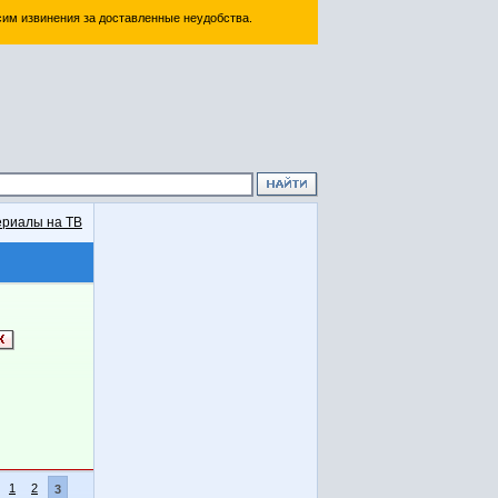
им извинения за доставленные неудобства.
риалы на ТВ
1
2
3